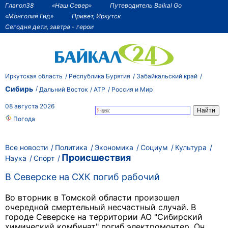
Глагол38
«Наш Север»
Путеводитель Baikal Go
«Монголия Гид»
Привет, Иркутск
Сегодня дети, завтра - герои
Иркутская область
Республика Бурятия
Забайкальский край
Сибирь
Дальний Восток
АТР
Россия и Мир
08 августа 2026
Погода
Все новости
Политика
Экономика
Социум
Культура
Происшествия
Наука
Спорт
В Северске на СХК погиб рабочий
Во вторник в Томской области произошел
очередной смертельный несчастный случай. В
городе Северске на территории АО "Сибирский
химический комбинат" погиб электромонтер. Он