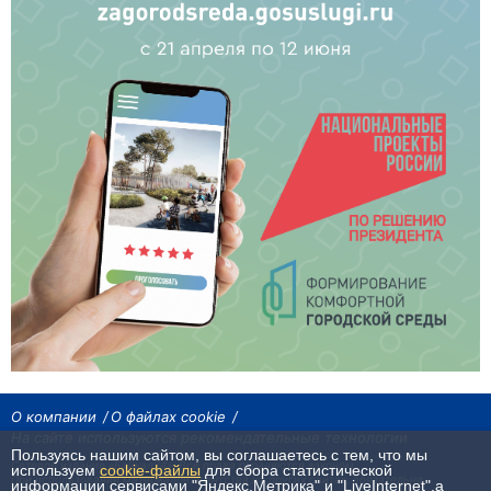
О компании
О файлах cookie
На сайте используются рекомендательные технологии
Пользуясь нашим сайтом, вы соглашаетесь с тем, что мы
Сетевое издание «Байкал24». Все права охраняются законом.
используем
cookie-файлы
для сбора статистической
При использовании материалов агентства на других сайтах, обязательна
информации сервисами "Яндекс.Метрика" и "LiveInternet",а
гиперссылка.