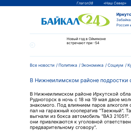
Глагол38
«Наш Север»
Иркутс
Забайка
Россия 
тии температура
Новый год в Оймяконе
 ниже -50°С
встречают при -54
Все новости
Политика
Экономика
Социум
К
В Нижнеилимском районе подростки с
В Нижнеилимском районе Иркутской облас
Рудногорск в ночь с 18 на 19 мая двое мо
знакомого. Под влиянием паров алкоголя 
пал на гаражный кооператив "Таежный". Т
выгнали из бокса автомобиль "ВАЗ 21051"
они привлекаются к уголовной ответствен
предварительному сговору".