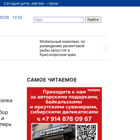
Сегодня дети, завтра - герои
 2026
13:52
Мобильный комплекс по
На север
разведению реликтовой
края пос
рыбы запустят в
четырехз
Красноярском крае
за 200 м
САМОЕ ЧИТАЕМОЕ
селке
бор
 и
еперь