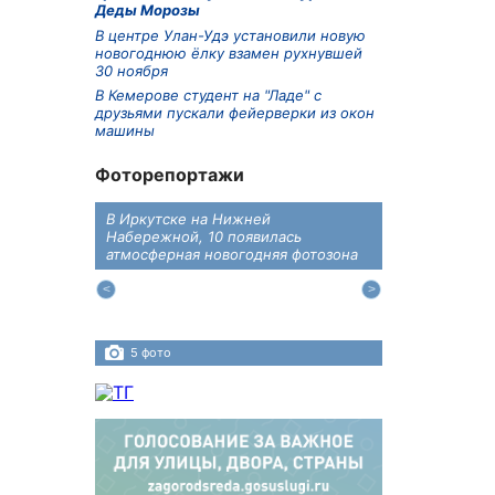
Деды Морозы
В центре Улан-Удэ установили новую
новогоднюю ёлку взамен рухнувшей
30 ноября
В Кемерове студент на "Ладе" с
друзьями пускали фейерверки из окон
машины
Фоторепортажи
В Иркутске на Нижней
В преддверии
дений
Набережной, 10 появилась
железнодоро
ласти
атмосферная новогодняя фотозона
напомнили во
пересечения 
Иркутском ра
5 фото
4 фото