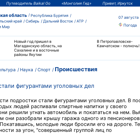
Путеводитель Baikal Go
«Монголия Гид»
Привет, Иркутск
кая область
Республика Бурятия
07 августа
льский край
Сибирь
Дальний Восток
АТР
Погода
и Мир
Новый год пришел в
В Петропавловске-
Магаданскую область, на
Камчатском - полночь!
Сахалине и в восточные
районы Якутии
Происшествия
ультура
Наука
Спорт
тали фигурантами уголовных дел
ти подростки стали фигурантами уголовных дел. В по
лодых людей распивали спиртные напитки у своего
они решили угнать автомобиль и покататься на нем. Вы
ам они разобрали крышу гаража одного из пенсионеров
. Покатавшись, молодые люди бросили его на дороге. Т
ности за угон, "совершенный группой лиц по