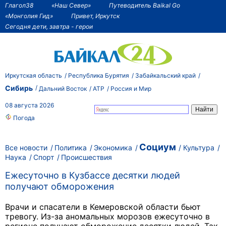
Глагол38
«Наш Север»
Путеводитель Baikal Go
«Монголия Гид»
Привет, Иркутск
Сегодня дети, завтра - герои
Иркутская область
Республика Бурятия
Забайкальский край
Сибирь
Дальний Восток
АТР
Россия и Мир
08 августа 2026
Погода
Социум
Все новости
Политика
Экономика
Культура
Наука
Спорт
Происшествия
Ежесуточно в Кузбассе десятки людей
получают обморожения
Врачи и спасатели в Кемеровской области бьют
тревогу. Из-за аномальных морозов ежесуточно в