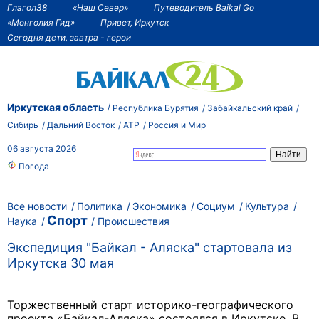
Глагол38
«Наш Север»
Путеводитель Baikal Go
«Монголия Гид»
Привет, Иркутск
Сегодня дети, завтра - герои
Иркутская область
Республика Бурятия
Забайкальский край
Сибирь
Дальний Восток
АТР
Россия и Мир
06 августа 2026
Погода
Все новости
Политика
Экономика
Социум
Культура
Спорт
Наука
Происшествия
Экспедиция "Байкал - Аляска" стартовала из
Иркутска 30 мая
Торжественный старт историко-географического
проекта «Байкал-Аляска» состоялся в Иркутске. В