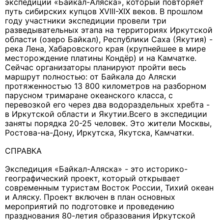
экспедиции «Байкал-Аляска», который повторяет
путь сибирских купцов XVIII-XIX веков. В прошлом
году участники экспедиции провели три
разведывательных этапа на территориях Иркутской
области (озеро Байкал), Республики Саха (Якутия) -
река Лена, Хабаровского края (крупнейшее в мире
месторождение платины Кондёр) и на Камчатке.
Сейчас организаторы планируют пройти весь
маршрут полностью: от Байкала до Аляски
протяженностью 13 800 километров на разборном
парусном тримаране океанского класса, с
перевозкой его через два водораздельных хребта -
в Иркутской области и Якутии.Всего в экспедиции
заняты порядка 20-25 человек. Это жители Москвы,
Ростова-на-Дону, Иркутска, Якутска, Камчатки.
СПРАВКА
Экспедиция «Байкал-Аляска» - это историко-
географический проект, который открывает
современным туристам Восток России, Тихий океан
и Аляску. Проект включен в план основных
мероприятий по подготовке и проведению
празднования 80-летия образования Иркутской