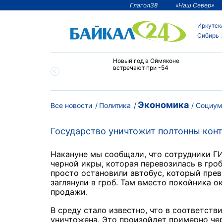
Глагол38
«Наш Север»
Иркутск
Сибирь
тии температура
Новый год в Оймяконе
 ниже -50°С
встречают при -54
Экономика
Все новости
Политика
Социу
Государство уничтожит полтонны конт
Накануне мы сообщали, что сотрудники Г
черной икры, которая перевозилась в гро
просто остановили автобус, который прев
заглянули в гроб. Там вместо покойника 
продажи.
В среду стало известно, что в соответств
уничтожена. Это произойдет примерно че