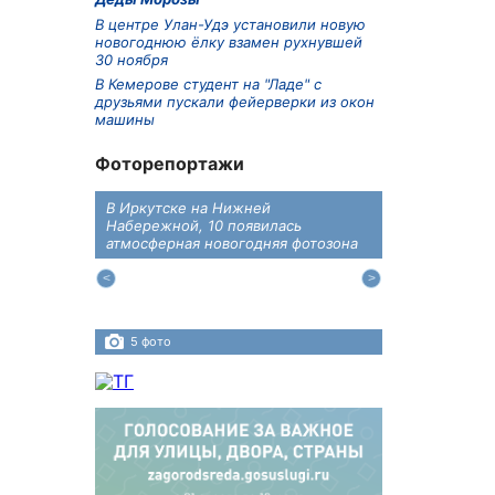
В центре Улан-Удэ установили новую
новогоднюю ёлку взамен рухнувшей
30 ноября
В Кемерове студент на "Ладе" с
друзьями пускали фейерверки из окон
машины
Фоторепортажи
В Иркутске на Нижней
В преддверии
дений
Набережной, 10 появилась
железнодоро
ласти
атмосферная новогодняя фотозона
напомнили во
пересечения 
Иркутском ра
5 фото
4 фото