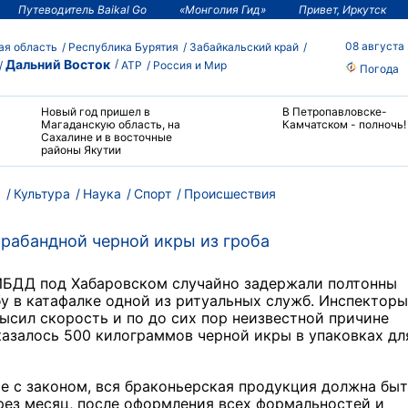
Путеводитель Baikal Go
«Монголия Гид»
Привет, Иркутск
08 августа
ая область
Республика Бурятия
Забайкальский край
Дальний Восток
АТР
Россия и Мир
Погода
Новый год пришел в
В Петропавловске-
Магаданскую область, на
Камчатском - полночь!
Сахалине и в восточные
районы Якутии
м
Культура
Наука
Спорт
Происшествия
рабандной черной икры из гроба
ИБДД под Хабаровском случайно задержали полтонны
бу в катафалке одной из ритуальных служб. Инспекторы
ысил скорость и по до сих пор неизвестной причине
оказалось 500 килограммов черной икры в упаковках дл
ие с законом, вся браконьерская продукция должна бы
рез месяц, после оформления всех формальностей и