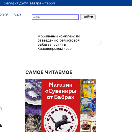
Сегодня дети, завтра - герои
 2026
16:43
Мобильный комплекс по
На север
разведению реликтовой
края пос
рыбы запустят в
четырехз
Красноярском крае
за 200 м
САМОЕ ЧИТАЕМОЕ
я
ть