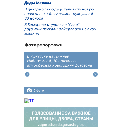
Деды Морозы
В центре Улан-Удэ установили новую
новогоднюю ёлку взамен рухнувшей
30 ноября
В Кемерове студент на "Ладе" с
друзьями пускали фейерверки из окон
машины
Фоторепортажи
В Иркутске на Нижней
В преддверии
дений
Набережной, 10 появилась
железнодоро
ласти
атмосферная новогодняя фотозона
напомнили во
пересечения 
Иркутском ра
5 фото
4 фото