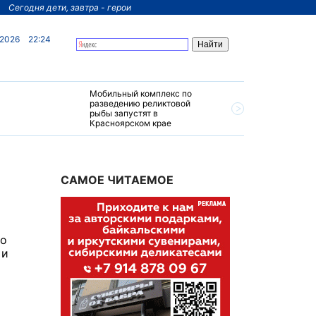
Сегодня дети, завтра - герои
 2026
22:24
Мобильный комплекс по
На север
разведению реликтовой
края пос
рыбы запустят в
четырехз
Красноярском крае
за 200 м
САМОЕ ЧИТАЕМОЕ
го
 и