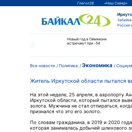
Глагол38
«Наш Север»
Иркутс
Забайка
Россия 
тии температура
Новый год в Оймяконе
 ниже -50°С
встречают при -54
Экономика
Все новости
Политика
Социу
Житель Иркутской области пытался вы
На этой неделе, 25 апреля, в аэропорту 
Иркутской области, который пытался выве
золота. Мужчина не стал отпираться, когд
признался что это его золото.
По словам гражданина, в 2019 и 2020 года
которая занималась добычей шлихового з