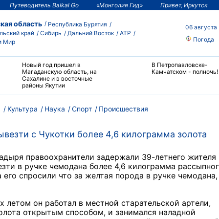
Путеводитель Baikal Go
«Монголия Гид»
Привет, Иркутск
кая область
Республика Бурятия
06 августа
льский край
Сибирь
Дальний Восток
АТР
Погода
и Мир
Новый год пришел в
В Петропавловске-
Магаданскую область, на
Камчатском - полночь!
Сахалине и в восточные
районы Якутии
м
Культура
Наука
Спорт
Происшествия
везти с Чукотки более 4,6 килограмма золота
Анадыря правоохранители задержали 39-летнего жителя
зти в ручке чемодана более 4,6 килограмма рассыпно
а его спросили что за желтая порода в ручке чемодана,
х летом он работал в местной старательской артели,
олота открытым способом, и занимался наладной