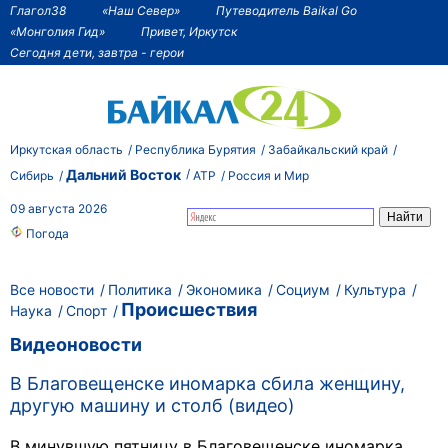
Глагол38
«Наш Север»
Путеводитель Baikal Go
«Монголия Гид»
Привет, Иркутск
Сегодня дети, завтра - герои
Иркутская область
Республика Бурятия
Забайкальский край
Дальний Восток
Сибирь
АТР
Россия и Мир
09 августа 2026
Погода
Все новости
Политика
Экономика
Социум
Культура
Происшествия
Наука
Спорт
Видеоновости
В Благовещенске иномарка сбила женщину,
другую машину и столб (видео)
В минувшую пятницу в Благовещенске иномарка