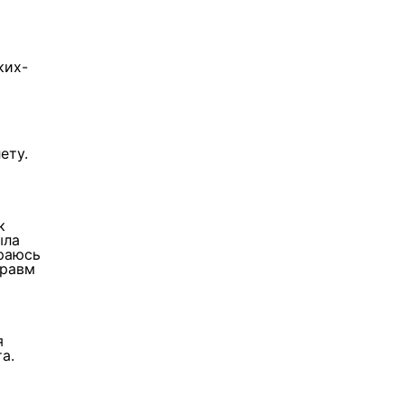
ких-
ету.
к
ыла
араюсь
травм
я
а.