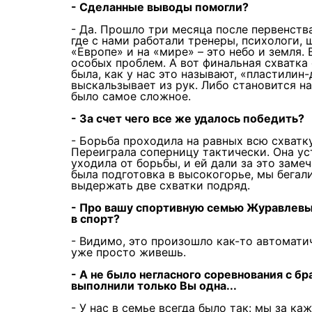
- Сделанные выводы помогли?
- Да. Прошло три месяца после первенств
где с нами работали тренеры, психологи, 
«Европе» и на «мире» – это небо и земля.
особых проблем. А вот финальная схватка
была, как у нас это называют, «пластилин
выскальзывает из рук. Либо становится на
было самое сложное.
- За счет чего все же удалось победить?
- Борьба проходила на равных всю схватку
Переиграла соперницу тактически. Она ус
уходила от борьбы, и ей дали за это заме
была подготовка в высокогорье, мы бегали
выдержать две схватки подряд.
- Про вашу спортивную семью Журавлевых
в спорт?
- Видимо, это произошло как-то автоматич
уже просто живешь.
- А не было негласного соревнования с 
выполнили только Вы одна...
- У нас в семье всегда было так: мы за ка