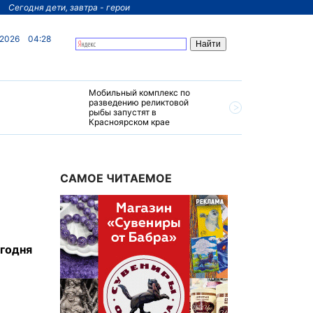
Сегодня дети, завтра - герои
 2026
04:28
Мобильный комплекс по
На север
разведению реликтовой
края пос
рыбы запустят в
четырехз
Красноярском крае
за 200 м
САМОЕ ЧИТАЕМОЕ
годня