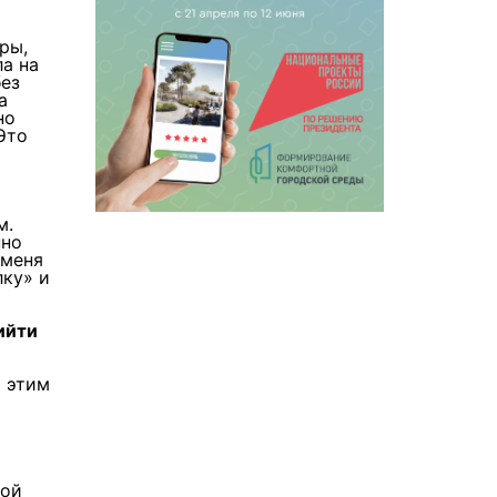
ры,
ла на
без
а
но
Это
м.
нно
 меня
лку» и
ийти
и этим
мой