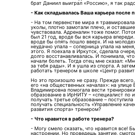
брат Даниил выиграл «Россию», я так рад
- Как складывалась Ваша карьера после 
- На том первенстве мира я травмировала
уколы, плотно замотали плечо, и оставшие
чувствовала. Адреналин тоже помог. Пото
был 21 год, вроде бы вся карьера впереди
вроде бы опять пошло вверх. И на молоде
неудачно упала – соперница упала на меня
этого. Я поехала в Иркутск, сделала очер
долго восстанавливалась. И понимала, что
начали болеть. Тогда отец мне сказал: «Мн
за тебя рады». И я ушла из спорта. А за
работать тренером в школе «Центр развит
Но это произошло не сразу. Прежде всего,
его «на общественных началах»: на улице 
Владимировна помогала вести тренировки
образование в ИрНИТУ – «специалист по и
получать третье образование – поступила 
получать специальность «Управление каче
развития спорта» тренером?
- Что нравится в работе тренера?
- Могу смело сказать, что нравится все! 
настроении. Но проведешь занятие, смотр