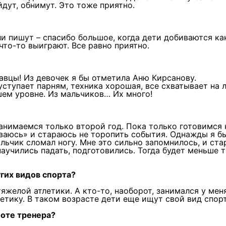
дут, обнимут. Это тоже приятно.
ли пишут – спасибо большое, когда дети добиваются ка
что-то выиграют. Все равно приятно.
савцы! Из девочек я бы отметила Аню Кирсанову.
ступает парням, техника хорошая, все схватывает на л
шем уровне. Из мальчиков… Их много!
занимаемся только второй год. Пока только готовимся 
ваюсь» и стараюсь не торопить события. Однажды я б
льчик сломал ногу. Мне это сильно запомнилось, и ст
научились падать, подготовились. Тогда будет меньше 
гих видов спорта?
 тяжелой атлетики. А кто-то, наоборот, занимался у мен
етику. В таком возрасте дети еще ищут свой вид спорт
боте тренера?