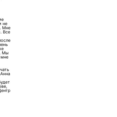
ие
и не
. Мне
. Все
после
чень
же
. Мы
 мне
учать
 Анна
будет
ове,
Центр