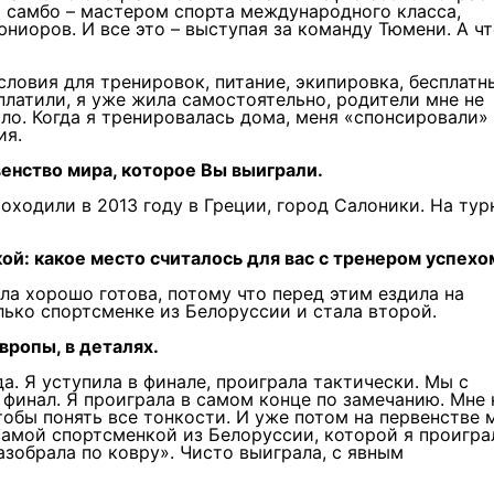
о самбо – мастером спорта международного класса,
ниоров. И все это – выступая за команду Тюмени. А ч
словия для тренировок, питание, экипировка, бесплатн
платили, я уже жила самостоятельно, родители мне не
ыло. Когда я тренировалась дома, меня «спонсировали»
ия.
енство мира, которое Вы выиграли.
оходили в 2013 году в Греции, город Салоники. На тур
Новых руководителей
образовательных учреж
назначили в Томской об
ой: какое место считалось для вас с тренером успехо
ла хорошо готова, потому что перед этим ездила на
лько спортсменке из Белоруссии и стала второй.
вропы, в деталях.
3 фото
да. Я уступила в финале, проиграла тактически. Мы с
финал. Я проиграла в самом конце по замечанию. Мне 
обы понять все тонкости. И уже потом на первенстве 
самой спортсменкой из Белоруссии, которой я проигра
«разобрала по ковру». Чисто выиграла, с явным