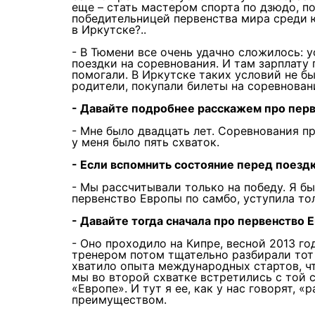
еще – стать мастером спорта по дзюдо, п
победительницей первенства мира среди ю
в Иркутске?..
- В Тюмени все очень удачно сложилось: у
поездки на соревнования. И там зарплату 
помогали. В Иркутске таких условий не б
родители, покупали билеты на соревнован
- Давайте подробнее расскажем про перв
- Мне было двадцать лет. Соревнования пр
у меня было пять схваток.
- Если вспомнить состояние перед поездк
- Мы рассчитывали только на победу. Я бы
первенство Европы по самбо, уступила то
- Давайте тогда сначала про первенство Е
- Оно проходило на Кипре, весной 2013 го
тренером потом тщательно разбирали тот 
хватило опыта международных стартов, чт
мы во второй схватке встретились с той 
«Европе». И тут я ее, как у нас говорят, 
преимуществом.