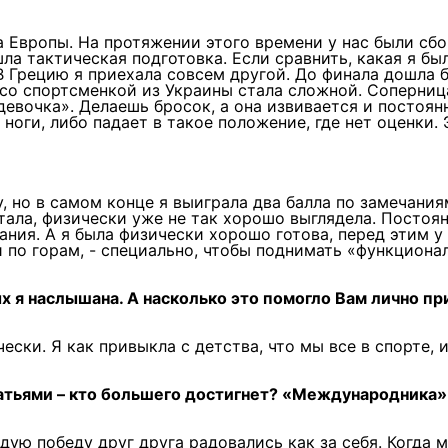
а Европы. На протяжении этого времени у нас были сбо
шла тактическая подготовка. Если сравнить, какая я бы
 В Грецию я приехала совсем другой. До финала дошла 
 со спортсменкой из Украины стала сложной. Соперниц
-девочка». Делаешь бросок, а она извивается и постоян
 ноги, либо падает в такое положение, где нет оценки. 
, но в самом конце я выиграла два балла по замечания
тала, физически уже не так хорошо выглядела. Постоя
чания. А я была физически хорошо готова, перед этим у
 по горам, - специально, чтобы поднимать «функциона
 я наслышана. А насколько это помогло Вам лично пр
ески. Я как привыкла с детства, что мы все в спорте, 
братьями – кто большего достигнет? «Международника»
ждую победу друг друга радовались как за себя. Когда 