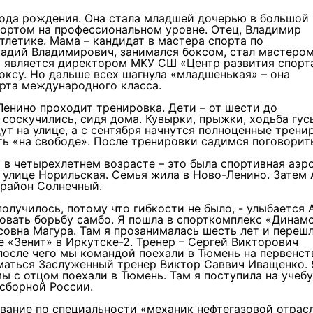
года рождения. Она стала младшей дочерью в большой
портом на профессиональном уровне. Отец, Владимир
тлетике. Мама – кандидат в мастера спорта по
кадий Владимирович, занимался боксом, стал мастеро
я является директором МКУ СШ «Центр развития спорт
боксу. Но дальше всех шагнула «младшенькая» – она
орта международного класса.
енино проходит тренировка. Дети – от шести до
 соскучились, сидя дома. Кувырки, прыжки, ходьба гус
ут на улице, а с сентября начнутся полноценные трени
ть «на свободе». После тренировки садимся поговорит
в четырехлетнем возрасте – это была спортивная аэро
 улице Норильская. Семья жила в Ново-Ленино. Затем 
орайон Солнечный.
получилось, потому что гибкости не было, - улыбается 
овать борьбу самбо. Я пошла в спорткомплекс «Динамо
овна Магура. Там я прозанималась шесть лет и перешл
е «Зенит» в Иркутске-2. Тренер – Сергей Викторович
 после чего мы командой поехали в Тюмень на первенст
иматься Заслуженный тренер Виктор Саввич Иващенко. 
мы с отцом поехали в Тюмень. Там я поступила на учебу
 сборной России.
ование по специальности «механик нефтегазовой отрасл