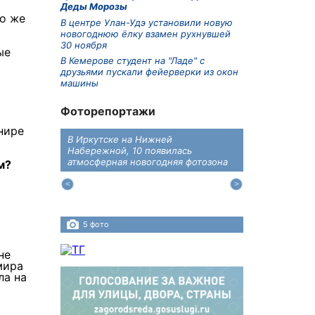
Деды Морозы
то же
В центре Улан-Удэ установили новую
новогоднюю ёлку взамен рухнувшей
30 ноября
ые
В Кемерове студент на "Ладе" с
друзьями пускали фейерверки из окон
машины
Фоторепортажи
нире
В Иркутске на Нижней
В преддверии
дений
Набережной, 10 появилась
железнодоро
ласти
атмосферная новогодняя фотозона
напомнили во
м?
пересечения 
Иркутском ра
5 фото
4 фото
не
мира
ла на