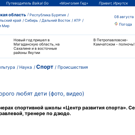
Путеводитель Baikal Go
«Монголия Гид»
Привет, Иркутск
кая область
Республика Бурятия
08 августа
льский край
Сибирь
Дальний Восток
АТР
Погода
и Мир
Новый год пришел в
В Петропавловске-
Магаданскую область, на
Камчатском - полночь!
Сахалине и в восточные
районы Якутии
Спорт
ультура
Наука
Происшествия
орого любят дети (фото, видео)
ерах спортивной школы «Центр развития спорта». Се
авлевой, тренере по дзюдо.