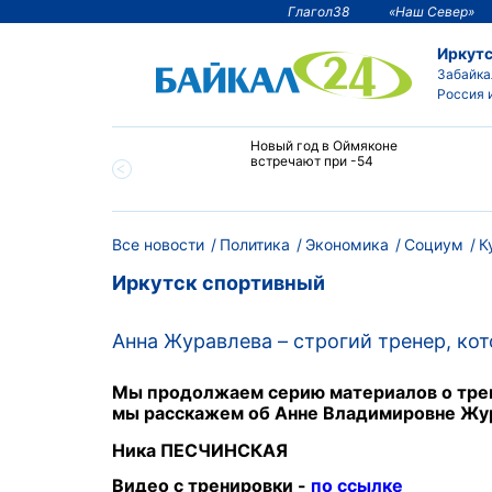
Глагол38
«Наш Север»
Иркутс
Забайка
Россия 
тии температура
Новый год в Оймяконе
 ниже -50°С
встречают при -54
Все новости
Политика
Экономика
Социум
К
Иркутск спортивный
Анна Журавлева – строгий тренер, кот
Мы продолжаем серию материалов о трен
мы расскажем об Анне Владимировне Жур
Ника ПЕСЧИНСКАЯ
Видео с тренировки -
по ссылке