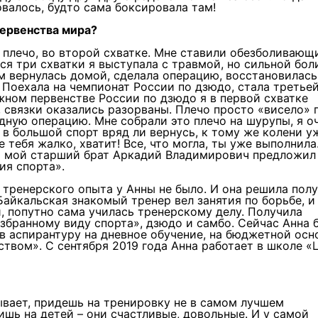
овалось, будто сама боксировала там!
первенства мира?
 плечо, во второй схватке. Мне ставили обезболивающ
ся три схватки я выступала с травмой, но сильной бол
м вернулась домой, сделала операцию, восстановилась
. Поехала на чемпионат России по дзюдо, стала третьей
жном первенстве России по дзюдо я в первой схватке
, связки оказались разорваны. Плечо просто «висело» 
едную операцию. Мне собрали это плечо на шурупы, я о
 в большой спорт вряд ли вернусь, к тому же колени у
е тебя жалко, хватит! Все, что могла, ты уже выполнила
тем мой старший брат Аркадий Владимирович предложил
ия спорта».
 тренерского опыта у Анны не было. И она решила пол
Байкальская знакомый тренер вел занятия по борьбе, и
, попутно сама училась тренерскому делу. Получила
збранному виду спорта», дзюдо и самбо. Сейчас Анна 
в аспирантуру на дневное обучение, на бюджетной осн
ством». С сентября 2019 года Анна работает в школе «
Бывает, придешь на тренировку не в самом лучшем
ишь на детей – они счастливые, довольные. И у самой