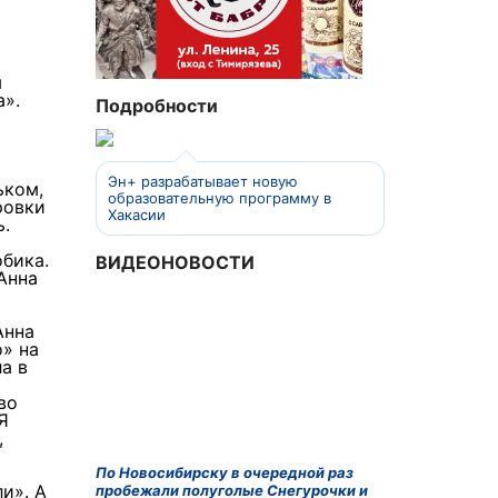
м
а».
Подробности
Эн+ разрабатывает новую
ьком,
образовательную программу в
ровки
Хакасии
ь.
бика.
ВИДЕОНОВОСТИ
Анна
Анна
» на
а в
во
Я
,
По Новосибирску в очередной раз
и». А
пробежали полуголые Снегурочки и