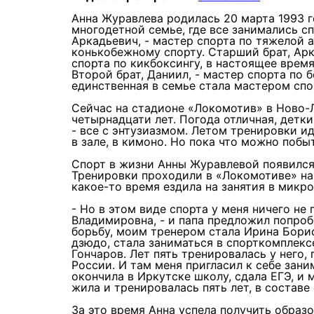
Анна Журавлева родилась 20 марта 1993 
многодетной семье, где все занимались с
Аркадьевич, - мастер спорта по тяжелой а
конькобежному спорту. Старший брат, Ар
спорта по кикбоксингу, в настоящее врем
Второй брат, Даниил, - мастер спорта по 
единственная в семье стала мастером сп
Сейчас на стадионе «Локомотив» в Ново-Л
четырнадцати лет. Погода отличная, детки
- все с энтузиазмом. Летом тренировки ид
в зале, в кимоно. Но пока что можно побы
Спорт в жизни Анны Журавлевой появился 
Тренировки проходили в «Локомотиве» на
какое-то время ездила на занятия в микр
- Но в этом виде спорта у меня ничего не 
Владимировна, - и папа предложил попроб
борьбу, моим тренером стала Ирина Борис
дзюдо, стала заниматься в спорткомплекс
Гончаров. Лет пять тренировалась у него,
России. И там меня пригласил к себе зан
окончила в Иркутске школу, сдала ЕГЭ, и 
жила и тренировалась пять лет, в составе
За это время Анна успела получить образ