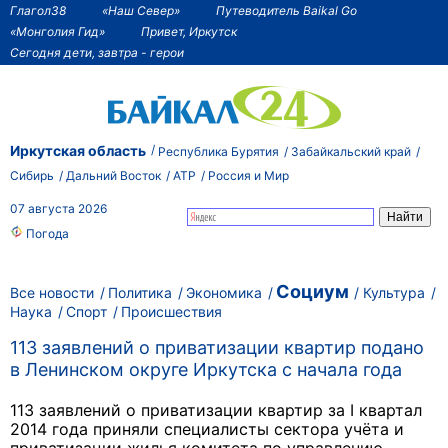
Глагол38
«Наш Север»
Путеводитель Baikal Go
«Монголия Гид»
Привет, Иркутск
Сегодня дети, завтра - герои
Иркутская область
Республика Бурятия
Забайкальский край
Сибирь
Дальний Восток
АТР
Россия и Мир
07 августа 2026
Погода
Социум
Все новости
Политика
Экономика
Культура
Наука
Спорт
Происшествия
113 заявлений о приватизации квартир подано
в Ленинском округе Иркутска с начала года
113 заявлений о приватизации квартир з
а I квартал
2014 года приняли специалисты сектора учёта и