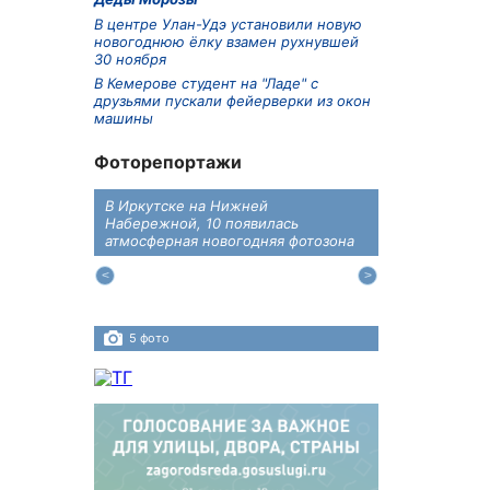
В центре Улан-Удэ установили новую
новогоднюю ёлку взамен рухнувшей
30 ноября
В Кемерове студент на "Ладе" с
друзьями пускали фейерверки из окон
машины
Фоторепортажи
В Иркутске на Нижней
В преддверии
дений
Набережной, 10 появилась
железнодоро
ласти
атмосферная новогодняя фотозона
напомнили во
пересечения 
Иркутском ра
5 фото
4 фото