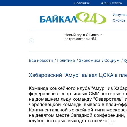
Глагол38
«Наш Север»
Иркутск
Сибирь
тии температура
Новый год в Оймяконе
 ниже -50°С
встречают при -54
Все новости
Политика
Экономика
Социум
К
Хабаровский "Амур" вывел ЦСКА в пле
Команда хоккейного клуба "Амур" из Хаба
федеральных спортивных СМИ, которые о
на домашнем льду команду "Северсталь" и
череповецкой команды вывело в плей-офф 
Континентальной хоккейной лиги московск
на девятом месте Западной конференции,
клубов, которые выходят в плей-офф.