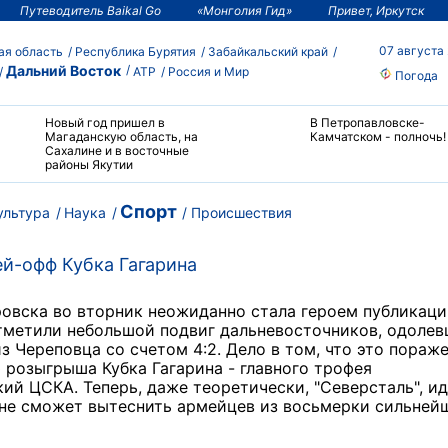
Путеводитель Baikal Go
«Монголия Гид»
Привет, Иркутск
07 августа
ая область
Республика Бурятия
Забайкальский край
Дальний Восток
АТР
Россия и Мир
Погода
Новый год пришел в
В Петропавловске-
Магаданскую область, на
Камчатском - полночь!
Сахалине и в восточные
районы Якутии
Спорт
ультура
Наука
Происшествия
й-офф Кубка Гагарина
ровска во вторник неожиданно стала героем публикац
тметили небольшой подвиг дальневосточников, одоле
з Череповца со счетом 4:2. Дело в том, что это пораж
розыгрыша Кубка Гагарина - главного трофея
ий ЦСКА. Теперь, даже теоретически, "Северсталь", и
 не сможет вытеснить армейцев из восьмерки сильней