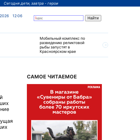
Сегодня дети, завтра - герои
 2026
12:06
Мобильный комплекс по
На север
разведению реликтовой
края пос
рыбы запустят в
четырехз
Красноярском крае
за 200 м
САМОЕ ЧИТАЕМОЕ
ий
вших
ение
дущая
ших