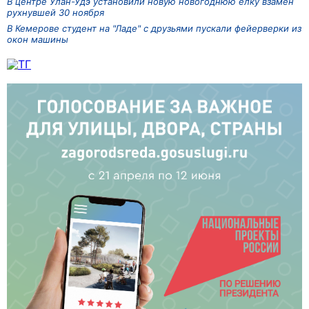
В центре Улан-Удэ установили новую новогоднюю ёлку взамен
рухнувшей 30 ноября
В Кемерове студент на "Ладе" с друзьями пускали фейерверки из
окон машины