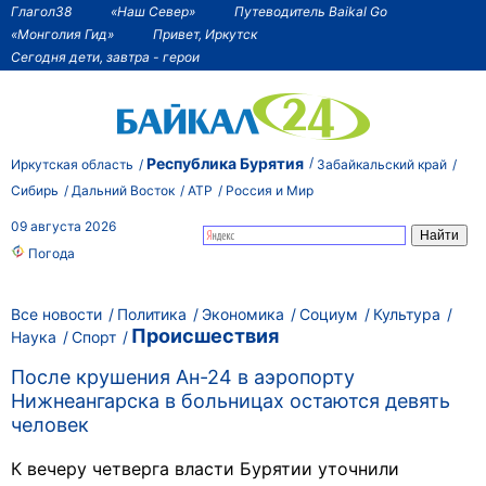
Глагол38
«Наш Север»
Путеводитель Baikal Go
«Монголия Гид»
Привет, Иркутск
Сегодня дети, завтра - герои
Республика Бурятия
Иркутская область
Забайкальский край
Сибирь
Дальний Восток
АТР
Россия и Мир
09 августа 2026
Погода
Все новости
Политика
Экономика
Социум
Культура
Происшествия
Наука
Спорт
После крушения Ан-24 в аэропорту
Нижнеангарска в больницах остаются девять
человек
К вечеру четверга власти Бурятии уточнили