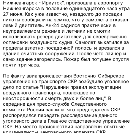
Нижнеангарск - Иркутск", произошла в аэропорту
Нижнеангарска в половине одиннадцатого часа утра
27 июня. Как уже известно, незадолго до посадки
пилоты сообщили на землю, что у самолета отказал
левый двигатель. Ан-24 садился практически в
неуправляемом режиме и летчики не смогли
использовать реверс двигателей для своевременно
остановки воздушного судна. Самолет выкатился за
пределы взлетно-посадочной полосы и врезался в
здание очистных сооружений. После чего лайнер и
само здание загорелись. Пожар был потушен спустя
почти три часа.
По факту авиапроисшествия Восточно-Сибирское
управление на транспорте СКР возбудило уголовное
дело по статье "Нарушении правил эксплуатации
воздушного транспорта, повлекшее по
неосторожности смерть двух и более лиц". В
середине дня пресс-служба Следственного
комитета России заявила, что председатель СКР
распорядился передать расследование данного
уголовного дела в Главное следственное управление
СКР. На место происшествия направлены опытные
криминалисты центрального аппарата СКР,