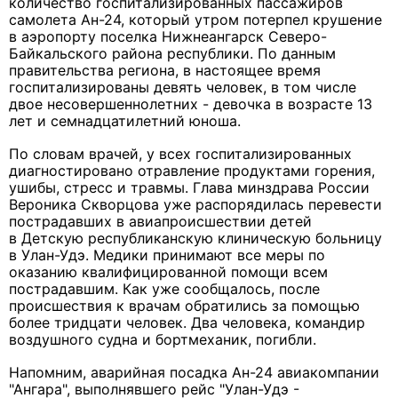
количество госпитализированных пассажиров
самолета Ан-24, который утром потерпел крушение
в аэропорту поселка Нижнеангарск Северо-
Байкальского района республики. По данным
правительства региона, в настоящее время
госпитализированы девять человек, в том числе
двое несовершеннолетних - девочка в возрасте 13
лет и семнадцатилетний юноша.
По словам врачей, у всех госпитализированных
диагностировано отравление продуктами горения,
ушибы, стресс и травмы. Глава минздрава России
Вероника Скворцова уже распорядилась перевести
пострадавших в авиапроисшествии детей
в Детскую республиканскую клиническую больницу
в Улан-Удэ. Медики принимают все меры по
оказанию квалифицированной помощи всем
пострадавшим. Как уже сообщалось, после
происшествия к врачам обратились за помощью
более тридцати человек. Два человека, командир
воздушного судна и бортмеханик, погибли.
Напомним, аварийная посадка Ан-24 авиакомпании
"Ангара", выполнявшего рейс "Улан-Удэ -