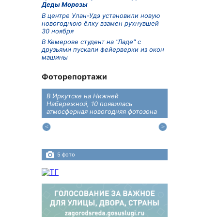
Деды Морозы
В центре Улан-Удэ установили новую
новогоднюю ёлку взамен рухнувшей
30 ноября
В Кемерове студент на "Ладе" с
друзьями пускали фейерверки из окон
машины
Фоторепортажи
В Иркутске на Нижней
В преддверии
дений
Набережной, 10 появилась
железнодоро
ласти
атмосферная новогодняя фотозона
напомнили во
пересечения 
Иркутском ра
5 фото
4 фото