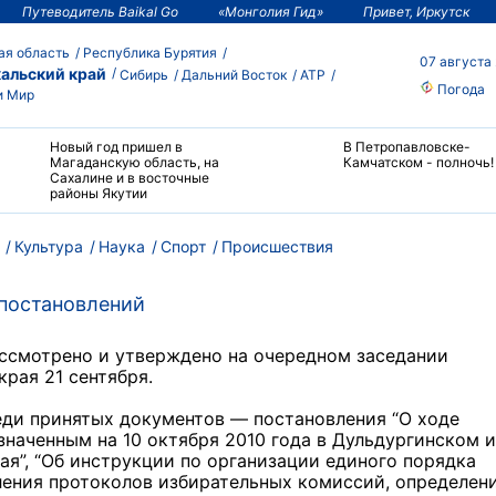
Путеводитель Baikal Go
«Монголия Гид»
Привет, Иркутск
ая область
Республика Бурятия
07 августа
альский край
Сибирь
Дальний Восток
АТР
Погода
и Мир
Новый год пришел в
В Петропавловске-
Магаданскую область, на
Камчатском - полночь!
Сахалине и в восточные
районы Якутии
Культура
Наука
Спорт
Происшествия
постановлений
ссмотрено и утверждено на очередном заседании
рая 21 сентября.
еди принятых документов — постановления “О ходе
наченным на 10 октября 2010 года в Дульдургинском и
я”, “Об инструкции по организации единого порядка
ления протоколов избирательных комиссий, определен