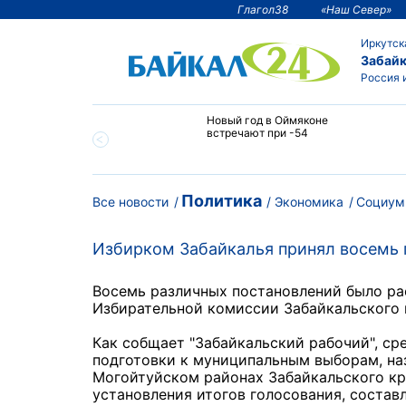
Глагол38
«Наш Север»
Иркутск
Забайк
Россия 
тии температура
Новый год в Оймяконе
 ниже -50°С
встречают при -54
Политика
Все новости
Экономика
Социум
Избирком Забайкалья принял восемь 
Восемь различных постановлений было ра
Избирательной комиссии Забайкальского к
Как собщает "Забайкальский рабочий", ср
подготовки к муниципальным выборам, наз
Могойтуйском районах Забайкальского кра
установления итогов голосования, состав