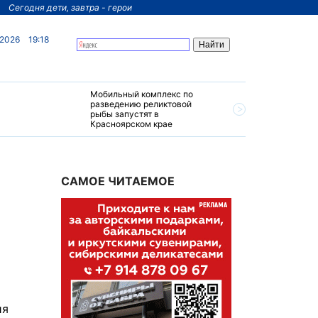
Сегодня дети, завтра - герои
 2026
19:18
Мобильный комплекс по
На север
разведению реликтовой
края пос
рыбы запустят в
четырехз
Красноярском крае
за 200 м
САМОЕ ЧИТАЕМОЕ
ия