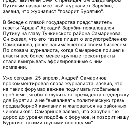
представителей СМИ с президентом Владимиром
Путиным назвал местный журналист Зарубин,
заявил, что журналист "позорит Бурятию".
В беседе с главой государства представитель
газеты "Аршан" Аркадий Зарубин пожаловался
Путину на главу Тункинского района Самаринова.
Он сказал, что его газета пишет о злоупотреблениях
Самаринова, ранее занимавшегося своим бизнесом.
По словам журналиста, когда Самаринов пришел к
власти все более-менее крупные госконтракты
стали выигрывать аффилированные с ним
компании.
Уже сегодня, 25 апреля, Андрей Самаринов
прокомментировал слова журналиста, заявив, что
на таких форумах важнее поднимать глобальные
проблемы, чтобы получить от президента поддержку
для Бурятии, а не "вываливать политическую грязь
предвыборной кампании и жаловаться на районных
чиновников". Самаринов заявил, что Зарубин "не
дорос до уровня подобных форумов, и позорит нашу
Бурятию такими глупыми вопросами".