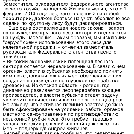
Заместитель руководителя федерального агентства
лесного хозяйства Андрей Жилин отметил, что с 1
февраля 2014 года лес, заготовленный на любой
территории, должен браться на учет, абсолютно все
сделки по круглому лесу будут декларироваться.
– Еще одна составляющая нового закона - запрет
на отчуждение круглого леса, который выделяется
на нужды населения. Таким образом, мы исключим
"серую" схему использования этого леса для
нелегальной продажи, – отметил заместитель
руководителя федерального агентства лесного
хозяйства.
– Высокий экономический потенциал лесного
сектора остается нереализованным. В связи с чем
органам власти в субъектах необходимо принять
комплекс дополнительных мер, обеспечивающих
создание производств по глубокой переработке
древесины. Иркутская область - регион, где
динамично развивается лесоперерабатывающее
производство, а власти субъекта ставят задачу
увеличить количество инвестпроектов в два раза.
Но замечу, что активная позиция властей должна
быть сфокусирована на усилении работы органов
местного самоуправления по противодействию
незаконной рубки леса. Это требует твердых
управленческих решений и порой даже жестких
мер, – подчеркнул Андрей Филичев.
Андрей Филичев также сообщил, что департамент