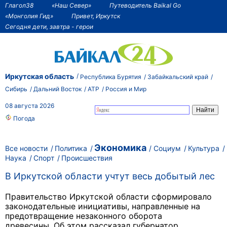
Глагол38
«Наш Север»
Путеводитель Baikal Go
«Монголия Гид»
Привет, Иркутск
Сегодня дети, завтра - герои
Иркутская область
Республика Бурятия
Забайкальский край
Сибирь
Дальний Восток
АТР
Россия и Мир
08 августа 2026
Погода
Экономика
Все новости
Политика
Социум
Культура
Наука
Спорт
Происшествия
В Иркутской области учтут весь добытый лес
Правительство Иркутской области сформировало
законодательные инициативы, направленные на
предотвращение незаконного оборота
древесины.
Об этом рассказал губернатор