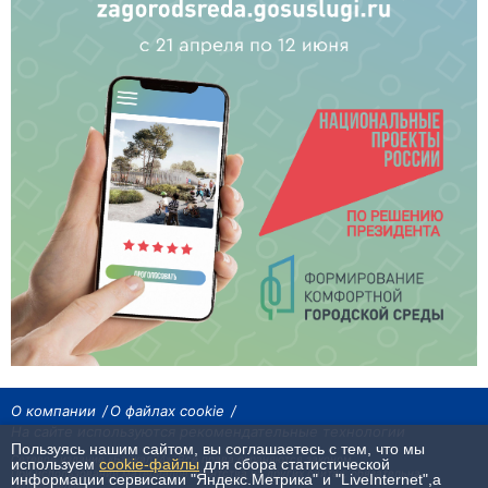
О компании
О файлах cookie
На сайте используются рекомендательные технологии
Пользуясь нашим сайтом, вы соглашаетесь с тем, что мы
Сетевое издание «Байкал24». Все права охраняются законом.
используем
cookie-файлы
для сбора статистической
При использовании материалов агентства на других сайтах, обязательна
информации сервисами "Яндекс.Метрика" и "LiveInternet",а
гиперссылка.