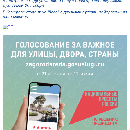
В центре Улан-Удэ установили новую новогоднюю ёлку взамен
рухнувшей 30 ноября
В Кемерове студент на "Ладе" с друзьями пускали фейерверки из
окон машины