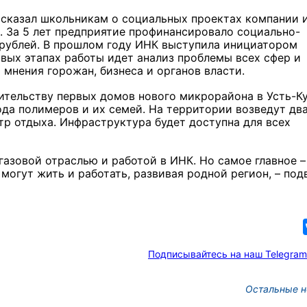
ссказал школьникам о социальных проектах компании и
. За 5 лет предприятие профинансировало социально-
 рублей. В прошлом году ИНК выступила инициатором
рвых этапах работы идет анализ проблемы всех сфер и
 мнения горожан, бизнеса и органов власти.
ительству первых домов нового микрорайона в Усть-К
да полимеров и их семей. На территории возведут дв
нтр отдыха. Инфраструктура будет доступна для всех
Новых руководителей
образовательных учреж
назначили в Томской об
газовой отраслью и работой в ИНК. Но самое главное –
могут жить и работать, развивая родной регион, – под
3 фото
Подписывайтесь на наш Telegram
Остальные н