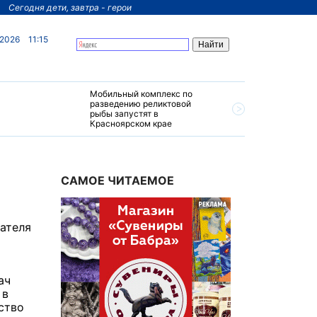
Сегодня дети, завтра - герои
 2026
11:15
Мобильный комплекс по
На север
разведению реликтовой
края пос
рыбы запустят в
четырехз
Красноярском крае
за 200 м
САМОЕ ЧИТАЕМОЕ
дателя
ач
 в
ство