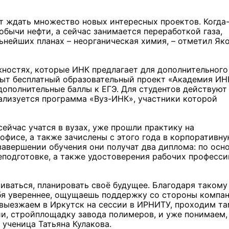
дет ждать множество новых интересных проектов. Когда
обычи нефти, а сейчас занимается переработкой газа,
ьнейших планах – неорганическая химия, – отметил Як
жностях, которые ИНК предлагает для дополнительного
ыт бесплатный образовательный проект «Академия ИНК
 дополнительные баллы к ЕГЭ. Для студентов действуют
ализуется программа «Вуз-ИНК», участники которой
ейчас учатся в вузах, уже прошли практику на
офисе, а также зачислены с этого года в корпоративн
завершении обучения они получат два диплома: по осн
еподготовке, а также удостоверения рабочих професси
иваться, планировать своё будущее. Благодаря такому
ебя увереннее, ощущаешь поддержку со стороны компан
выезжаем в Иркутск на сессии в ИРНИТУ, проходим та
и, стройплощадку завода полимеров, и уже понимаем,
 ученица Татьяна Кулакова.