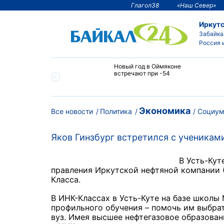
Глагол38
«Наш Север»
Иркутс
Забайка
Россия 
тии температура
Новый год в Оймяконе
 ниже -50°С
встречают при -54
Экономика
Все новости
Политика
Социу
Яков Гинзбург встретился с ученикам
В Усть-Кут
правления Иркутской нефтяной компании 
Класса.
В ИНК-Классах в Усть-Куте на базе школы №
профильного обучения – помочь им выбра
вуз. Имея высшее нефтегазовое образова