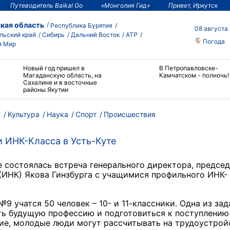
Путеводитель Baikal Go
«Монголия Гид»
Привет, Иркутск
кая область
Республика Бурятия
08 августа
льский край
Сибирь
Дальний Восток
АТР
Погода
и Мир
Новый год пришел в
В Петропавловске-
Магаданскую область, на
Камчатском - полночь!
Сахалине и в восточные
районы Якутии
м
Культура
Наука
Спорт
Происшествия
и ИНК-Класса в Усть-Куте
е состоялась встреча генерального директора, предсе
(ИНК) Якова Гинзбурга с учащимися профильного ИНК-
9 учатся 50 человек – 10- и 11-классники. Одна из зад
ть будущую профессию и подготовиться к поступлению
ние, молодые люди могут рассчитывать на трудоустрой