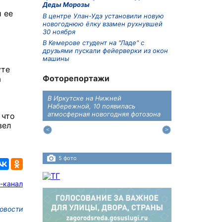
Деды Морозы
 ее
В центре Улан-Удэ установили новую
новогоднюю ёлку взамен рухнувшей
30 ноября
В Кемерове студент на "Ладе" с
друзьями пускали фейерверки из окон
машины
уте
Фоторепортажи
а
В Иркутске на Нижней
В преддверии
дений
Набережной, 10 появилась
железнодоро
ласти
атмосферная новогодняя фотозона
напомнили во
 что
пересечения 
вел
Иркутском ра
5 фото
4 фото
-канал
овости