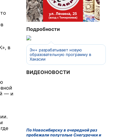
-то
ов
Подробности
», в
Эн+ разрабатывает новую
образовательную программу в
Хакасии
ВИДЕОНОВОСТИ
ую
овной
й — и
ии.
м
 где
По Новосибирску в очередной раз
пробежали полуголые Снегурочки и