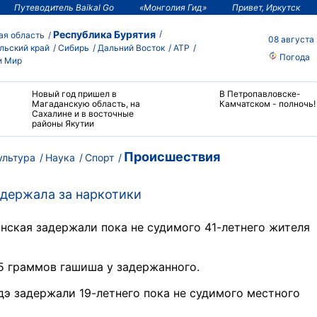
Путеводитель Baikal Go
«Монголия Гид»
Привет, Иркутск
Республика Бурятия
ая область
08 августа
льский край
Сибирь
Дальний Восток
АТР
Погода
и Мир
Новый год пришел в
В Петропавловске-
Магаданскую область, на
Камчатском - полночь!
Сахалине и в восточные
районы Якутии
Происшествия
ультура
Наука
Спорт
адержала за наркотики
Инская задержали пока не судимого 41-летнего жителя
,5 граммов гашиша у задержанного.
э задержали 19-летнего пока не судимого местного