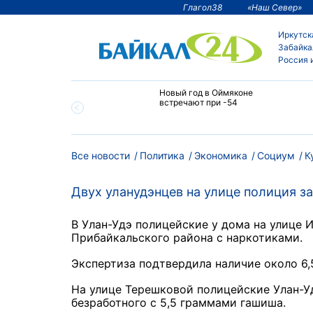
Глагол38
«Наш Север»
Иркутск
Забайка
Россия 
тии температура
Новый год в Оймяконе
 ниже -50°С
встречают при -54
Все новости
Политика
Экономика
Социум
К
Двух уланудэнцев на улице полиция з
В Улан-Удэ полицейские у дома на улице 
Прибайкальского района с наркотиками.
Экспертиза подтвердила наличие около 6
На улице Терешковой полицейские Улан-Уд
безработного с 5,5 граммами гашиша.