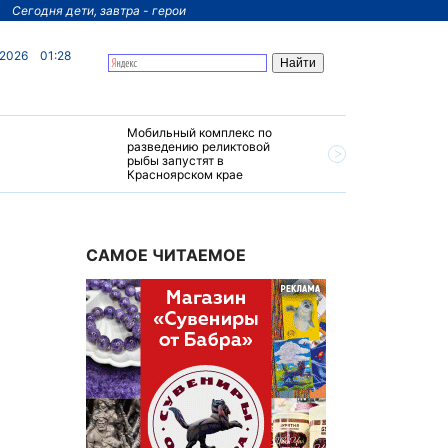
Сегодня дети, завтра - герои
 2026
01:28
Мобильный комплекс по
На север
разведению реликтовой
края пос
рыбы запустят в
четырехз
Красноярском крае
за 200 м
САМОЕ ЧИТАЕМОЕ