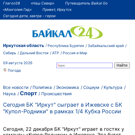
Глагол38
«Наш Север»
Путеводитель Baikal Go
«Монголия Гид»
Привет, Иркутск
Сегодня дети, завтра - герои
Иркутская область
Республика Бурятия
Забайкальский край
Сибирь
Дальний Восток
АТР
Россия и Мир
09 августа 2026
Погода
Все новости
Политика
Экономика
Социум
Культура
Спорт
Наука
Происшествия
Сегодня БК "Иркут" сыграет в Ижевске с БК
"Купол-Родники" в рамках 1/4 Кубка России
Сегодня, 22 декабря БК "Иркут" играет в гостях у
команды «Купол-Родники» в Ижевске. Эта будет