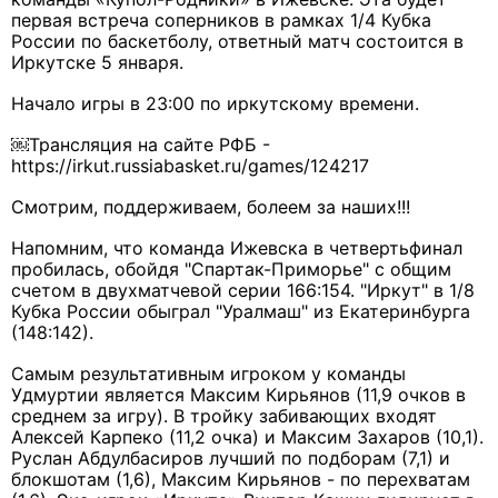
первая встреча соперников в рамках 1/4 Кубка
России по баскетболу, ответный матч состоится в
Иркутске 5 января.
Начало игры в 23:00 по иркутскому времени.
￼Трансляция на сайте РФБ -
https://irkut.russiabasket.ru/games/124217
Смотрим, поддерживаем, болеем за наших!!!
Напомним, что команда Ижевска в четвертьфинал
пробилась, обойдя "Спартак-Приморье" с общим
счетом в двухматчевой серии 166:154. "Иркут" в 1/8
Кубка России обыграл "Уралмаш" из Екатеринбурга
(148:142).
Самым результативным игроком у команды
Удмуртии является Максим Кирьянов (11,9 очков в
среднем за игру). В тройку забивающих входят
Алексей Карпеко (11,2 очка) и Максим Захаров (10,1).
Руслан Абдулбасиров лучший по подборам (7,1) и
блокшотам (1,6), Максим Кирьянов - по перехватам