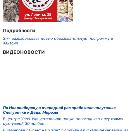
Подробности
Эн+ разрабатывает новую образовательную программу в
Хакасии
ВИДЕОНОВОСТИ
По Новосибирску в очередной раз пробежали полуголые
Снегурочки и Деды Морозы
В центре Улан-Удэ установили новую новогоднюю ёлку взамен
рухнувшей 30 ноября
В Кемерове студент на "Ладе" с друзьями пускали фейерверки из