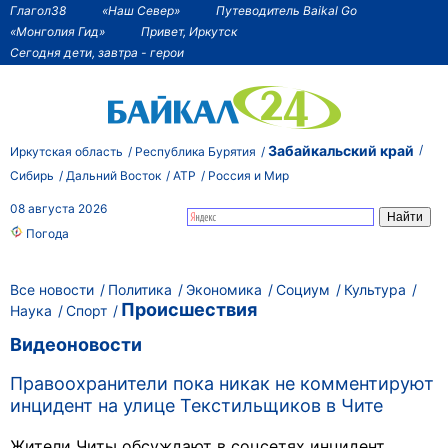
Глагол38
«Наш Север»
Путеводитель Baikal Go
«Монголия Гид»
Привет, Иркутск
Сегодня дети, завтра - герои
Забайкальский край
Иркутская область
Республика Бурятия
Сибирь
Дальний Восток
АТР
Россия и Мир
08 августа 2026
Погода
Все новости
Политика
Экономика
Социум
Культура
Происшествия
Наука
Спорт
Видеоновости
Правоохранители пока никак не комментируют
инцидент на улице Текстильщиков в Чите
Жители Читы обсуждают в соцсетях инцидент,