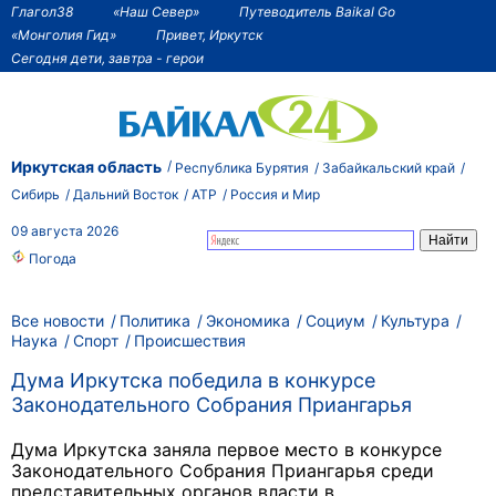
Глагол38
«Наш Север»
Путеводитель Baikal Go
«Монголия Гид»
Привет, Иркутск
Сегодня дети, завтра - герои
Иркутская область
Республика Бурятия
Забайкальский край
Сибирь
Дальний Восток
АТР
Россия и Мир
09 августа 2026
Погода
Все новости
Политика
Экономика
Социум
Культура
Наука
Спорт
Происшествия
Дума Иркутска победила в конкурсе
Законодательного Собрания Приангарья
Дума Иркутска заняла первое место в конкурсе
Законодательного Собрания Приангарья среди
представительных органов власти в