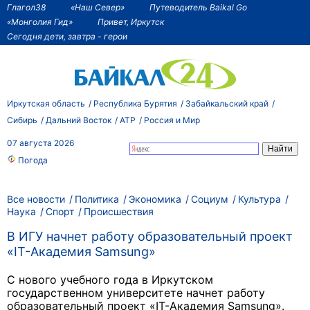
Глагол38
«Наш Север»
Путеводитель Baikal Go
«Монголия Гид»
Привет, Иркутск
Сегодня дети, завтра - герои
Иркутская область
Республика Бурятия
Забайкальский край
Сибирь
Дальний Восток
АТР
Россия и Мир
07 августа 2026
Погода
Все новости
Политика
Экономика
Социум
Культура
Наука
Спорт
Происшествия
В ИГУ начнет работу образовательный проект
«IT-Академия Samsung»
С нового учебного года в Иркутском
государственном университете начнет работу
образовательный проект «IT-Академия Samsung».