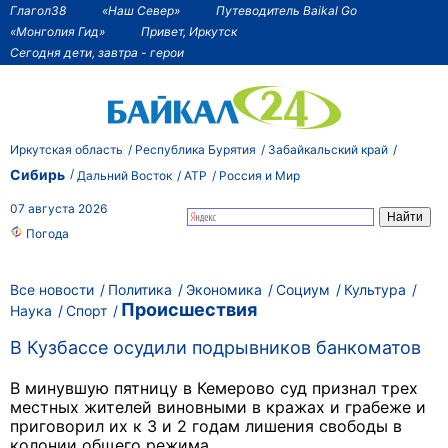
Глагол38
«Наш Север»
Путеводитель Baikal Go
«Монголия Гид»
Привет, Иркутск
Сегодня дети, завтра - герои
Иркутская область
Республика Бурятия
Забайкальский край
Сибирь
Дальний Восток
АТР
Россия и Мир
07 августа 2026
Погода
Все новости
Политика
Экономика
Социум
Культура
Происшествия
Наука
Спорт
В Кузбассе осудили подрывников банкоматов
В минувшую пятницу в Кемерово суд признал трех
местных жителей виновными в кражах и грабеже и
приговорил их к 3 и 2 годам лишения свободы в
колонии общего режима.