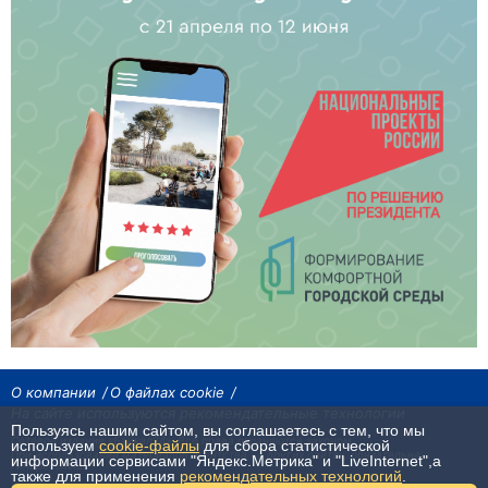
О компании
О файлах cookie
На сайте используются рекомендательные технологии
Пользуясь нашим сайтом, вы соглашаетесь с тем, что мы
Сетевое издание «Байкал24». Все права охраняются законом.
используем
cookie-файлы
для сбора статистической
При использовании материалов агентства на других сайтах, обязательна
информации сервисами "Яндекс.Метрика" и "LiveInternet",а
гиперссылка.
также для применения
рекомендательных технологий
.