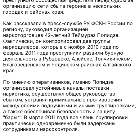
преступного сообщества предстали перед судом за
организацию сети сбыта героина в нескольких
городах и районах края.
Как рассказали в пресс-службе РУ ФСКН России по
региону, руководил организацией
наркоторговцев 42-летний Теймураз Попидзе.
Фактически, он контролировал две группы
наркодилеров, которые с ноября 2010 года по
февраль 2011 года преступники развили бурную
деятельность в Рубцовске, Алейске, Топчихинском,
Благовещенском и Родинском районах Алтайского
края.
По мнению оперативников, именно Попидзе
организовал устойчивые каналы поставки
наркотика, осуществлял общее руководство
сбытом, устранял криминальные противоречия
между своими подручными и иными группировками,
а также обеспечивал безопасность и защиту
"барыг".
В марте 2011 года все члены группировки
практически одновременно были задержаны
сотрудниками наркоконтроля.