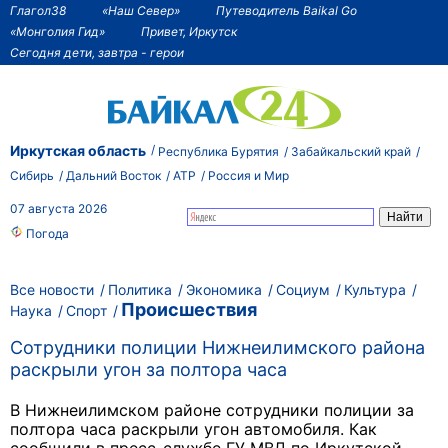
Глагол38
«Наш Север»
Путеводитель Baikal Go
«Монголия Гид»
Привет, Иркутск
Сегодня дети, завтра - герои
Иркутская область
Республика Бурятия
Забайкальский край
Сибирь
Дальний Восток
АТР
Россия и Мир
07 августа 2026
Погода
Все новости
Политика
Экономика
Социум
Культура
Происшествия
Наука
Спорт
Сотрудники полиции Нижнеилимского района
раскрыли угон за полтора часа
В Нижнеилимском районе сотрудники полиции за
полтора часа раскрыли угон автомобиля. Как