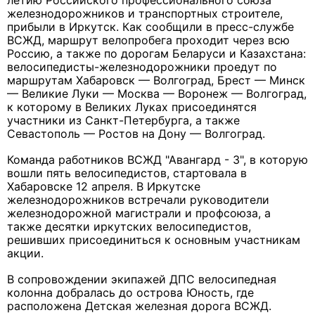
летию Российского профессионального союза
железнодорожников и транспортных строителе
,
прибыли в Иркутск. Как сообщили в пресс-службе
ВСЖД, м
аршрут велопробега проходит через всю
Россию, а также по дорогам Беларуси и Казахстана:
велосипедисты-железнодорожники проедут по
маршрутам Хабаровск — Волгоград, Брест — Минск
— Великие Луки — Москва — Воронеж — Волгоград,
к которому в Великих Луках присоединятся
участники из Санкт-Петербурга, а также
Севастополь — Ростов на Дону — Волгоград.
Команда работников ВСЖД "Авангард - 3", в которую
вошли пять велосипедистов, стартовала в
Хабаровске 12 апреля. В Иркутске
железнодорожников встречали руководители
железнодорожной магистрали и профсоюза, а
также десятки иркутских велосипедистов,
решивших присоединиться к основным участникам
акции.
В сопровождении экипажей ДПС велосипедная
колонна добралась до острова Юность, где
расположена Детская железная дорога ВСЖД.