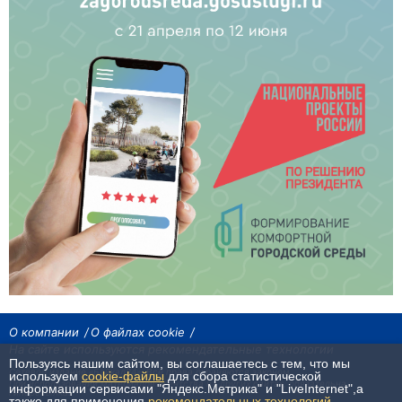
О компании
О файлах cookie
На сайте используются рекомендательные технологии
Пользуясь нашим сайтом, вы соглашаетесь с тем, что мы
Сетевое издание «Байкал24». Все права охраняются законом.
используем
cookie-файлы
для сбора статистической
При использовании материалов агентства на других сайтах, обязательна
информации сервисами "Яндекс.Метрика" и "LiveInternet",а
гиперссылка.
также для применения
рекомендательных технологий
.