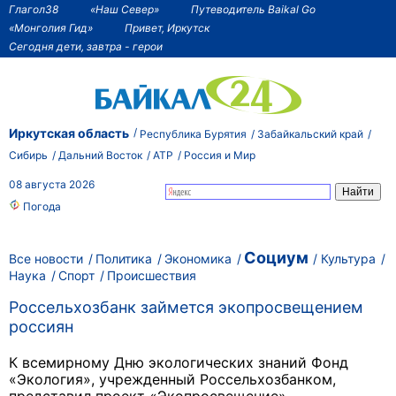
Глагол38
«Наш Север»
Путеводитель Baikal Go
«Монголия Гид»
Привет, Иркутск
Сегодня дети, завтра - герои
Иркутская область
Республика Бурятия
Забайкальский край
Сибирь
Дальний Восток
АТР
Россия и Мир
08 августа 2026
Погода
Социум
Все новости
Политика
Экономика
Культура
Наука
Спорт
Происшествия
Россельхозбанк займется экопросвещением
россиян
К всемирному Дню экологических знаний Фонд
«Экология», учрежденный Россельхозбанком,