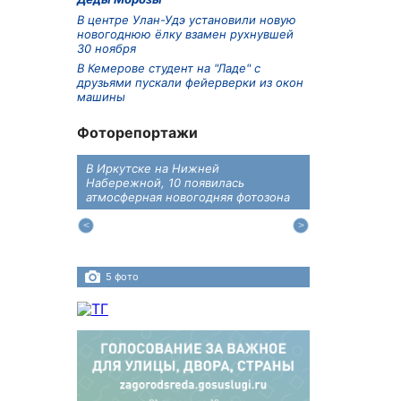
В центре Улан-Удэ установили новую
новогоднюю ёлку взамен рухнувшей
30 ноября
В Кемерове студент на "Ладе" с
друзьями пускали фейерверки из окон
машины
Фоторепортажи
В Иркутске на Нижней
В преддверии
дений
Набережной, 10 появилась
железнодоро
ласти
атмосферная новогодняя фотозона
напомнили во
пересечения 
Иркутском ра
5 фото
4 фото