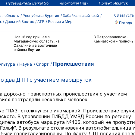
Путеводитель Baikal Go
«Монголия Гид»
Привет, Иркутск
08 августа
ая область
Республика Бурятия
Забайкальский край
ь
Дальний Восток
АТР
Россия и Мир
Погода
Новый год пришел в
В Петропавловске-
Магаданскую область, на
Камчатском - полночь!
Сахалине и в восточные
районы Якутии
Происшествия
ультура
Наука
Спорт
ло два ДТП с участием маршруток
ва дорожно-транспортных происшествия с участием
виях пострадали несколько человек.
ус "ПАЗ" столкнулся с иномаркой. Происшествие случи
вского.
В управлении ГИБДД УМВД России по региону
одитель автобуса маршрута №405, который не пропусти
Гольф".
В результате столкновения автолюбительница 
 были госпитализированы. По факту ДТП полиция пров