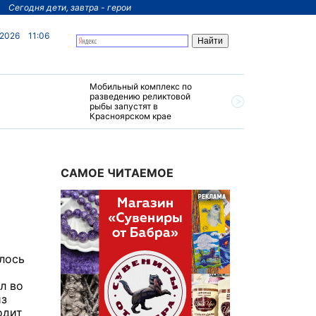
Сегодня дети, завтра - герои
 2026
11:06
Мобильный комплекс по
На север
разведению реликтовой
края пос
рыбы запустят в
четырехз
Красноярском крае
за 200 м
САМОЕ ЧИТАЕМОЕ
лось
л во
из
одит