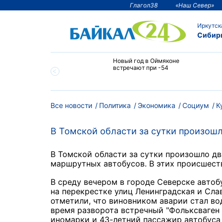
Глагол38
«Наш Север»
Иркутск
Сибир
тии температура
Новый год в Оймяконе
 ниже -50°С
встречают при -54
Все новости
Политика
Экономика
Социум
К
В Томской области за сутки произош
В Томской области за сутки произошло д
маршрутных автобусов. В этих происшест
В среду вечером в городе Северске автоб
на перекрестке улиц Ленинградская и Сла
отметили, что виновником аварии стал в
время разворота встречный "Фольксваген 
иномарки и 43-летний пассажир автобуса