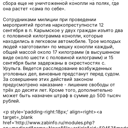
сбора еще не уничтоженной конопли на полях, где
она растет «сама по себе».
Сотрудниками милиции при проведении
мероприятий против наркопреступности 12
сентября в п. Карымское у двух граждан изъято два
с половиной килограмма конопли, которые
находились в легковом автомобиле. Трое молодых
людей «заготовили» по мешку конопли каждый,
общей массой около 17 килограмм (в высушенном
виде около шести с половиной килограмм) и 15
сентября были задержаны в окрестностях с.
Урульга. Ведется расследование возбужденных
уголовных дел, виновные предстанут перед судом.
За совершение этих действий законом
предусмотрено наказание - лишение свободы от
трёх до десяти лет. Кроме того, дополнительно
может быть назначен штраф в сумме до 500 тысяч
рублей.
<p style='padding-right:18px;' align=right><a
target=_blank
href='http://www.zabinfo.ru/modules.php?