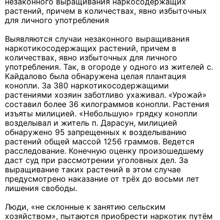
незаконного выращивания наркосодержащих
растений, причем в количествах, явно избыточных
для личного употребления
Выявляются случаи незаконного выращивания
наркотикосодержащих растений, причем в
количествах, явно избыточных для личного
употребления. Так, в огороде у одного из жителей с.
Кайдалово была обнаружена целая плантация
конопли. За 380 наркотикосодержащими
растениями хозяин заботливо ухаживал. «Урожай»
составил более 36 килограммов конопли. Растения
изъяты милицией. «Небольшую» грядку конопли
возделывал и житель п. Дарасун, милицией
обнаружено 95 запрещенных к возделыванию
растений общей массой 1256 граммов. Ведется
расследование. Конечную оценку произошедшему
даст суд при рассмотрении уголовных дел. За
выращивание таких растений в этом случае
предусмотрено наказание от трёх до восьми лет
лишения свободы.
Люди, «не склонные к занятию сельским
хозяйством», пытаются приобрести наркотик путём