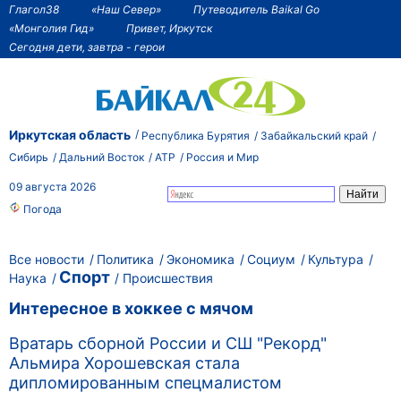
Глагол38
«Наш Север»
Путеводитель Baikal Go
«Монголия Гид»
Привет, Иркутск
Сегодня дети, завтра - герои
Иркутская область
Республика Бурятия
Забайкальский край
Сибирь
Дальний Восток
АТР
Россия и Мир
09 августа 2026
Погода
Все новости
Политика
Экономика
Социум
Культура
Спорт
Наука
Происшествия
Интересное в хоккее с мячом
Вратарь сборной России и СШ "Рекорд"
Альмира Хорошевская стала
дипломированным спецмалистом