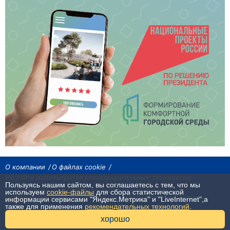
О компании
О файлах cookie
На сайте используются рекомендательные технологии
Пользуясь нашим сайтом, вы соглашаетесь с тем, что мы
Сетевое издание «Байкал24». Все права охраняются законом.
используем
cookie-файлы
для сбора статистической
При использовании материалов агентства на других сайтах, обязательна
информации сервисами "Яндекс.Метрика" и "LiveInternet",а
гиперссылка.
также для применения
рекомендательных технологий
.
16+
хорошо