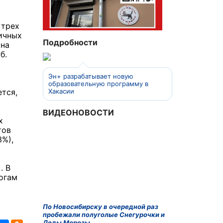
 трех
ничных
Подробности
 на
б.
Эн+ разрабатывает новую
образовательную программу в
ется,
Хакасии
ВИДЕОНОВОСТИ
х
тов
3%),
. В
огам
По Новосибирску в очередной раз
пробежали полуголые Снегурочки и
Деды Морозы