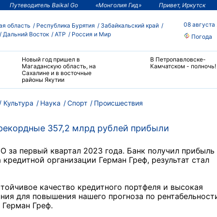
Путеводитель Baikal Go
«Монголия Гид»
Привет, Иркутск
08 августа
ая область
Республика Бурятия
Забайкальский край
Дальний Восток
АТР
Россия и Мир
Погода
Новый год пришел в
В Петропавловске-
Магаданскую область, на
Камчатском - полночь!
Сахалине и в восточные
районы Якутии
Культура
Наука
Спорт
Происшествия
 рекордные 357,2 млрд рублей прибыли
 за первый квартал 2023 года. Банк получил прибыль
а кредитной организации Герман Греф, результат стал
стойчивое качество кредитного портфеля и высокая
ния для повышения нашего прогноза по рентабельност
 Герман Греф.