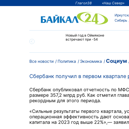
Глагол38
«Наш Север»
Иркутск
Сибирь
тии температура
Новый год в Оймяконе
 ниже -50°С
встречают при -54
Социум
Все новости
Политика
Экономика
Сбербанк получил в первом квартале
Сбербанк опубликовал отчетность по МФСО
размере 357,2 млрд руб. Как отметил глав
рекордным для этого периода.
«Сильные результаты первого квартала, у
операционная эффективность дают основа
капитала на 2023 год выше 22%»,— заявил