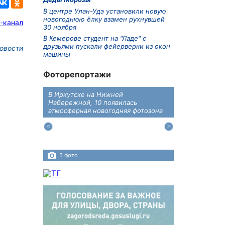
В центре Улан-Удэ установили новую
новогоднюю ёлку взамен рухнувшей
-канал
30 ноября
В Кемерове студент на "Ладе" с
друзьями пускали фейерверки из окон
овости
машины
Фоторепортажи
В Иркутске на Нижней
В преддверии
дений
Набережной, 10 появилась
железнодоро
ласти
атмосферная новогодняя фотозона
напомнили во
пересечения 
Иркутском ра
5 фото
4 фото