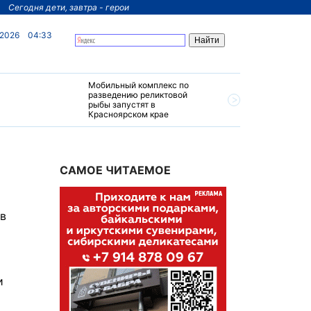
Сегодня дети, завтра - герои
 2026
04:33
Мобильный комплекс по
На север
разведению реликтовой
края пос
рыбы запустят в
четырехз
Красноярском крае
за 200 м
САМОЕ ЧИТАЕМОЕ
 в
и