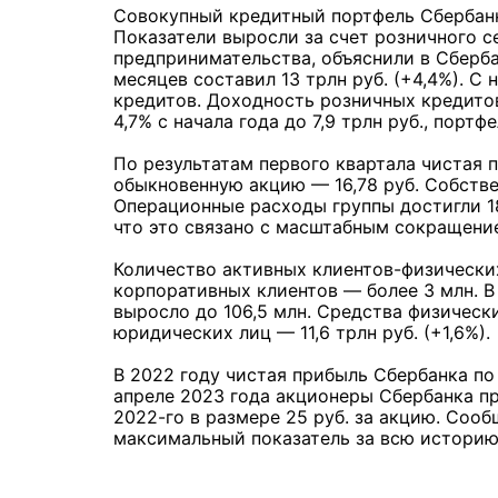
Совокупный кредитный портфель Сбербанка
Показатели выросли за счет розничного с
предпринимательства, объяснили в Сберба
месяцев составил 13 трлн руб. (+4,4%). С
кредитов. Доходность розничных кредитов
4,7% с начала года до 7,9 трлн руб., порт
По результатам первого квартала чистая п
обыкновенную акцию — 16,78 руб. Собствен
Операционные расходы группы достигли 18
что это связано с масштабным сокращение
Количество активных клиентов-физических
корпоративных клиентов — более 3 млн. В
выросло до 106,5 млн. Средства физически
юридических лиц — 11,6 трлн руб. (+1,6%).
В 2022 году чистая прибыль Сбербанка по 
апреле 2023 года акционеры Сбербанка п
2022-го в размере 25 руб. за акцию. Сооб
максимальный показатель за всю историю