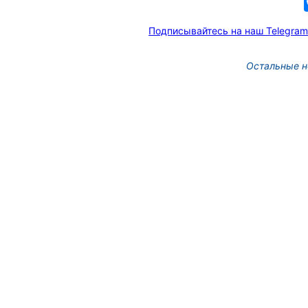
Подписывайтесь на наш Telegram
Остальные н
Новых руководителей
образовательных учреж
назначили в Томской об
3 фото