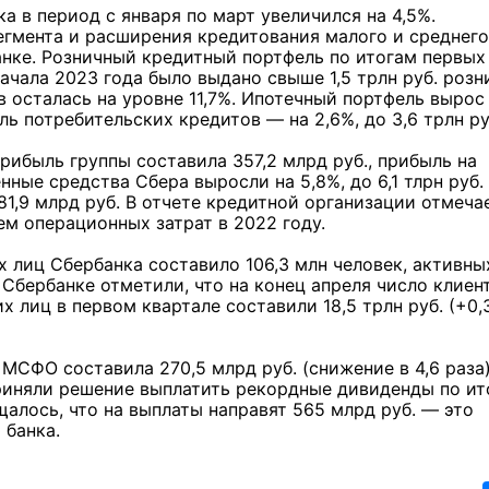
 в период с января по март увеличился на 4,5%.
егмента и расширения кредитования малого и среднего
нке. Розничный кредитный портфель по итогам первых
 начала 2023 года было выдано свыше 1,5 трлн руб. роз
 осталась на уровне 11,7%. Ипотечный портфель вырос
фель потребительских кредитов — на 2,6%, до 3,6 трлн ру
рибыль группы составила 357,2 млрд руб., прибыль на
ные средства Сбера выросли на 5,8%, до 6,1 тлрн руб.
1,9 млрд руб. В отчете кредитной организации отмеча
м операционных затрат в 2022 году.
 лиц Сбербанка составило 106,3 млн человек, активны
 Сбербанке отметили, что на конец апреля число клиен
х лиц в первом квартале составили 18,5 трлн руб. (+0,
МСФО составила 270,5 млрд руб. (снижение в 4,6 раза)
риняли решение выплатить рекордные дивиденды по ит
щалось, что на выплаты направят 565 млрд руб. — это
 банка.