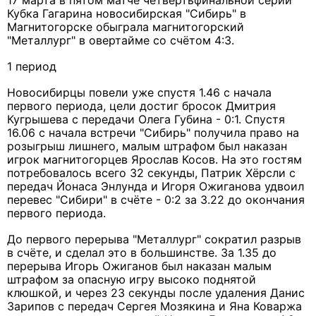
17 марта в пятом матче четвертьфинальной серии
Кубка Гагарина новосибирская "Сибирь" в
Магнитогорске обыграла магнитогорский
"Металлург" в овертайме со счётом 4:3.
1 период
Новосибирцы повели уже спустя 1.46 с начала
первого периода, цели достиг бросок Дмитрия
Кугрышева с передачи Олега Губина - 0:1. Спустя
16.06 с начала встречи "Сибирь" получила право на
розыгрыш лишнего, малым штрафом был наказан
игрок магнитогорцев Ярослав Косов. На это гостям
потребовалось всего 32 секунды, Патрик Хёрсли с
передач Йонаса Энлунда и Игоря Ожиганова удвоил
перевес "Сибири" в счёте - 0:2 за 3.22 до окончания
первого периода.
До первого перерыва "Металлург" сократил разрыв
в счёте, и сделал это в большинстве. За 1.35 до
перерыва Игорь Ожиганов был наказан малым
штрафом за опасную игру высоко поднятой
клюшкой, и через 23 секунды после удаления Данис
Зарипов с передач Сергея Мозякина и Яна Коваржа