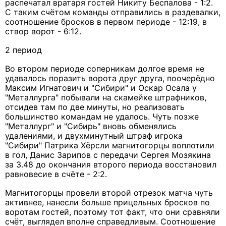
распечатал вратаря гостей Никиту Беспалова - 1:2.
С таким счётом команды отправились в раздевалки,
соотношение бросков в первом периоде - 12:19, в
створ ворот - 6:12.
2 период
Во втором периоде соперникам долгое время не
удавалось поразить ворота друг друга, поочерёдно
Максим Игнатович и "Сибири" и Оскар Осала у
"Металлурга" побывали на скамейке штрафников,
отсидев там по две минуты, но реализовать
большинство командам не удалось. Чуть позже
"Металлург" и "Сибирь" вновь обменялись
удалениями, и двухминутный штраф игрока
"Сибири" Патрика Хёрсли магнитогорцы воплотили
в гол, Данис Зарипов с передачи Сергея Мозякина
за 3.48 до окончания второго периода восстановил
равновесие в счёте - 2:2.
Магнитогорцы провели второй отрезок матча чуть
активнее, нанесли больше прицельных бросков по
воротам гостей, поэтому тот факт, что они сравняли
счёт, выглядел вполне справедливым. Соотношение