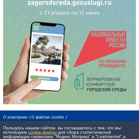
О компании
О файлах cookie
На сайте используются рекомендательные технологии
Пользуясь нашим сайтом, вы соглашаетесь с тем, что мы
Сетевое издание «Байкал24». Все права охраняются законом.
используем
cookie-файлы
для сбора статистической
При использовании материалов агентства на других сайтах, обязательна
информации сервисами "Яндекс.Метрика" и "LiveInternet",а
гиперссылка.