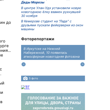
Деды Морозы
В центре Улан-Удэ установили новую
новогоднюю ёлку взамен рухнувшей
30 ноября
В Кемерове студент на "Ладе" с
фин до
друзьями пускали фейерверки из окон
машины
Фоторепортажи
ого
урге
В Иркутске на Нижней
В преддверии
ния...
дений
Набережной, 10 появилась
железнодоро
ие
ласти
атмосферная новогодняя фотозона
напомнили во
пересечения 
Иркутском ра
с
.
5 фото
4 фото
ный
ии
ов