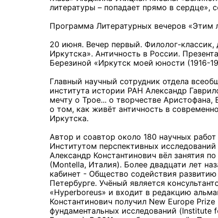
литературы – попадает прямо в сердце», с
Программа Литературных вечеров «Этим л
20 июня. Вечер первый. Филолог-классик,
Иркутска». Античность в России. Презент
Березиной «Иркутск моей юности (1916-19
Главный научный сотрудник отдела всеобщ
института истории РАН Александр Гаврил
мечту о Трое... о творчестве Аристофана,
о том, как живёт античность в современн
Иркутска.
Автор и соавтор около 180 научных работ 
Институтом перспективных исследований 
Александр Константинович вёл занятия по
(Montella, Италия). Более двадцати лет н
кабинет - Общество содействия развитию 
Петербурге. Учёный является консультан
«Hyperboreus» и входит в редакцию альма
Константинович получил New Europe Prize
фундаментальных исследований (Institute f