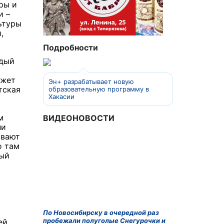
ры и
и –
ьтуры
,
Подробности
ждый
ожет
Эн+ разрабатывает новую
тская
образовательную программу в
Хакасии
м
ВИДЕОНОВОСТИ
ни
ивают
о там
рый
По Новосибирску в очередной раз
пробежали полуголые Снегурочки и
ей