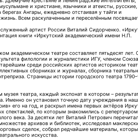
. Дремучие крестьяне и ленинградские интеллигенты,
мусульмане и христиане, язычники и атеисты, русские,
а берегах Ангары, ежедневно отстаивая у тайги и
 жизнь. Всем раскулаченным и переселённым посвящае
заслуженный артист России Виталий Сидорченко. «Ирку
ентация книги «Иркутский академический имени Н.П.
ком академическом театре составляет пятьдесят лет. 
культета филологии и журналистики ИГУ, членом Союз
старейшим среди российских артистов историком теат
ллективных сборниках и журналах, сборника театраль
антреприза. Страницы истории городского театра 1790
 музея театра, каждый экспонат в котором – результа
а. Именно он установил точную дату учреждения в на
рив» его на год, и раскрыл имена первых актёров Ирку
х спектаклей, по которым знакомились с репертуаром
лого века. За десятки лет Виталий Петрович перечитал
 множестве архивов и библиотек, исследовал маклерск
торговых сделок, собрал редчайшие материалы, которы
еатрального искусства.