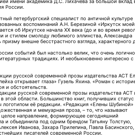
мией имени академика Д.С. Лихачева за большой вклад 
ия России.
тный петербургский специалист по античной культуре
зованных воспоминаний А.Н. Березиной «Иркутск моей
ается об Иркутске начала XX века (до и во время рев
ми и стилем смолоду любимого эллинства, Александра
 призму внешне бесстрастного взгляда, характерного 
ссии событий был настолько велик, что очень логично
итературных традициях. И необыкновенно интересно с
акции русской современной прозы издательства АСТ Е
ейха открывает глаза» Гузель Яхина. «Роман с истори
оя и обстоятельств.
дакции русской современной прозы издательства АСТ 
в этой области. Большинство книг, получивших статус
ы логотипом её редакции. «Редакция «Елены Шубиной» 
дожественная и мемуарная проза, – то, что называют
о целое направление, формирующее сегодняшний
ла и объединила под одним брендом Татьяну Толстую,
лексея Иванова, Захара Прилепина, Павла Басинского,
стнейших писателей современной России.