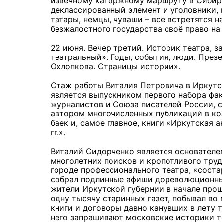
извечному каторжному маршруту в Сибирь
деклассированный элемент и уголовники, 
татары, немцы, чуваши – все встретятся н
безжалостного государства своё право на
22 июня. Вечер третий. Историк театра, 
театральный». Годы, события, люди. През
Охлопкова. Страницы истории».
Стаж работы Виталия Петровича в Иркутс
является выпускником первого набора фа
журналистов и Союза писателей России, 
автором многочисленных публикаций в ко
баек и, самое главное, книги «Иркутская 
гг.».
Виталий Сидорченко является основателем
многолетних поисков и кропотливого труд
городе профессионального театра, «соста
собрал подлинные афиши дореволюционны
жители Иркутской губернии в начале прош
одну тысячу старинных газет, побывал во
книги и договоры давно канувших в лету 
него запрашивают московские историки т