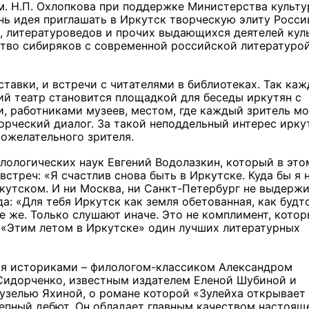
м. Н.П. Охлопкова при поддержке Министерства культу
ь идея приглашать в Иркутск творческую элиту Росси
в, литературоведов и прочих выдающихся деятелей кул
ство сибиряков с современной российской литературой
.
авки, и встречи с читателями в библиотеках. Так ка
ий театр становится площадкой для беседы иркутян с
 работниками музеев, местом, где каждый зритель м
ворческий диалог. За такой неподдельный интерес ирку
рожелательного зрителя.
илологических наук Евгений Водолазкин, который в это
стреч: «Я счастлив снова быть в Иркутске. Куда бы я 
ркутском. И ни Москва, ни Санкт-Петербург не выдерж
да: «Для тебя Иркутск как земля обетованная, как будт
ие же. Только слушают иначе. Это не комплимент, кото
а «Этим летом в Иркутске» один лучших литературных
умя историками – филологом-классиком Александром
 Сидорченко, известным издателем Еленой Шубиной и
узелью Яхиной, о романе которой «Зулейха открывает
лепный дебют. Он обладает главным качеством настоящ