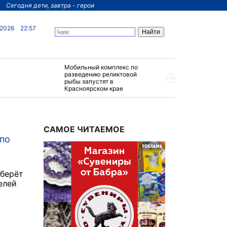
Сегодня дети, завтра - герои
 2026
22:57
Мобильный комплекс по
На север
разведению реликтовой
края пос
рыбы запустят в
четырехз
Красноярском крае
за 200 м
САМОЕ ЧИТАЕМОЕ
 по
оберёт
елей