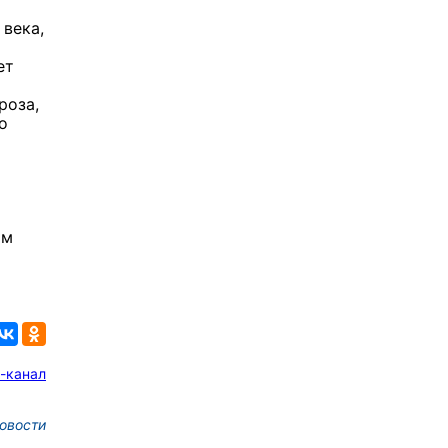
 века,
ет
роза,
о
ом
-канал
овости