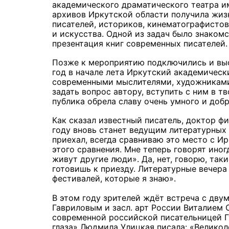
академического драматического театра и
архивов Иркутской области получила жизн
писателей, историков, кинематографисто
и искусства. Одной из задач было знаком
презентация книг современных писателей
Позже к мероприятию подключились и выст
год в начале лета Иркутский академическ
современными мыслителями, художниками,
задать вопрос автору, вступить с ним в т
публика обрела славу очень умного и доб
Как сказал известный писатель, доктор ф
году вновь станет ведущим литературных в
приехал, всегда сравниваю это место с И
этого сравнения. Мне теперь говорят иног
живут другие люди». Да, нет, говорю, так
готовишь к приезду. Литературные вечер
фестивалей, которые я знаю».
В этом году зрителей ждёт встреча с дв
Гавриловым и засл. арт России Виталием
современной российской писательницей Г
глаза» Людмила Улицкая писала: «Велико