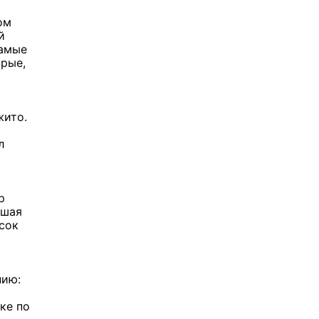
ом
й
Самые
орые,
жито.
л
р
ьшая
исок
нию:
ке по