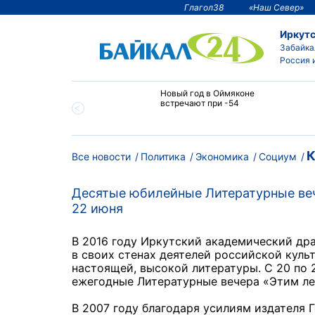
Глагол38
«Наш Север»
Иркутс
Забайка
Россия 
тии температура
Новый год в Оймяконе
 ниже -50°С
встречают при -54
К
Все новости
Политика
Экономика
Социум
Десятые юбилейные Литературные веч
22 июня
В 2016 году Иркутский академический дра
в своих стенах деятелей российской куль
настоящей, высокой литературы. С 20 по 
ежегодные Литературные вечера «Этим ле
В 2007 году благодаря усилиям издателя 