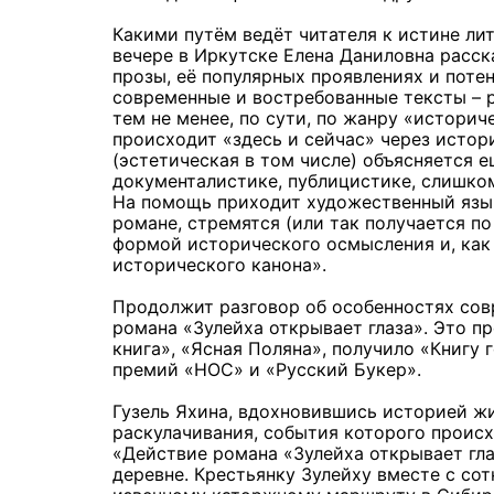
Какими путём ведёт читателя к истине ли
вечере в Иркутске Елена Даниловна расс
прозы, её популярных проявлениях и поте
современные и востребованные тексты – 
тем не менее, по сути, по жанру «историч
происходит «здесь и сейчас» через истор
(эстетическая в том числе) объясняется 
документалистике, публицистике, слишком
На помощь приходит художественный язык,
романе, стремятся (или так получается по
формой исторического осмысления и, как 
исторического канона».
Продолжит разговор об особенностях сов
романа «Зулейха открывает глаза». Это п
книга», «Ясная Поляна», получило «Книгу 
премий «НОС» и «Русский Букер».
Гузель Яхина, вдохновившись историей жи
раскулачивания, события которого происх
«Действие романа «Зулейха открывает гла
деревне. Крестьянку Зулейху вместе с со