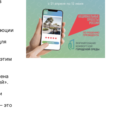
в
олюции
для
 этим
лена
ей».
и
– это