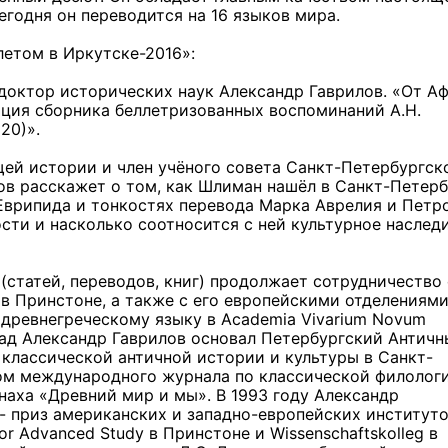
егодня он переводится на 16 языков мира.
етом в Иркутске-2016»:
 доктор исторических наук Александр Гаврилов. «От А
ация сборника беллетризованных воспоминаний А.Н.
20)».
ей истории и член учёного совета Санкт-Петербургск
ов расскажет о том, как Шлиман нашёл в Санкт-Петерб
Новых руководителей
 Еврипида и тонкостях перевода Марка Аврелия и Петро
образовательных учреж
ости и насколько соотносится с ней культурное наслед
назначили в Томской об
(статей, переводов, книг) продолжает сотрудничество 
в Принстоне, а также с его европейскими отделениями
 древнегреческому языку в Academia Vivarium Novum
3 фото
азад Александр Гаврилов основал Петербургский Антич
классической античной истории и культуры в Санкт-
том международного журнала по классической филолог
наха «Древний мир и мы». В 1993 году Александр
 - приз американских и западно-европейских институт
or Advanced Study в Принстоне и Wissenschaftskolleg в