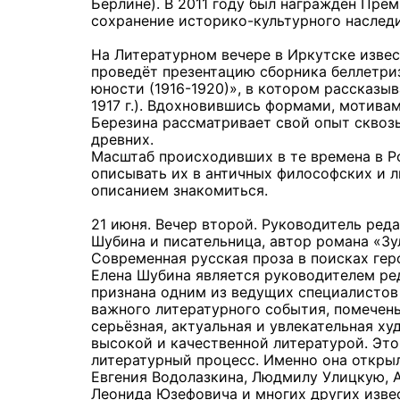
Берлине). В 2011 году был награждён Пре
сохранение историко-культурного наслед
На Литературном вечере в Иркутске извес
проведёт презентацию сборника беллетри
юности (1916-1920)», в котором рассказыв
1917 г.). Вдохновившись формами, мотива
Березина рассматривает свой опыт сквозь
древних.
Масштаб происходивших в те времена в Ро
описывать их в античных философских и л
описанием знакомиться.
21 июня. Вечер второй. Руководитель ред
Шубина и писательница, автор романа «Зул
Современная русская проза в поисках гер
Елена Шубина является руководителем ре
признана одним из ведущих специалистов 
важного литературного события, помечен
серьёзная, актуальная и увлекательная ху
высокой и качественной литературой. Эт
литературный процесс. Именно она откры
Евгения Водолазкина, Людмилу Улицкую, А
Леонида Юзефовича и многих других изве