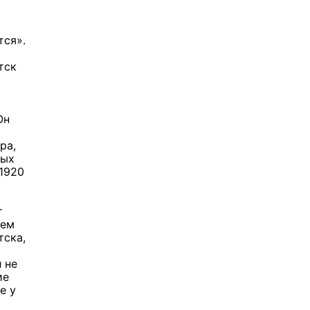
тся».
тск
Он
а
ра,
ных
–1920
т
шем
тска,
 не
ие
е у