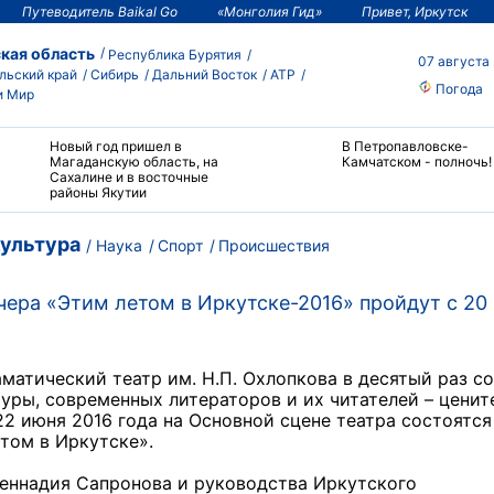
Путеводитель Baikal Go
«Монголия Гид»
Привет, Иркутск
кая область
Республика Бурятия
07 августа
льский край
Сибирь
Дальний Восток
АТР
Погода
и Мир
Новый год пришел в
В Петропавловске-
Магаданскую область, на
Камчатском - полночь!
Сахалине и в восточные
районы Якутии
ультура
Наука
Спорт
Происшествия
ера «Этим летом в Иркутске-2016» пройдут с 20
матический театр им. Н.П. Охлопкова в десятый раз с
туры, современных литераторов и их читателей – ценит
22 июня 2016 года на Основной сцене театра состоятся
том в Иркутске».
Геннадия Сапронова и руководства Иркутского