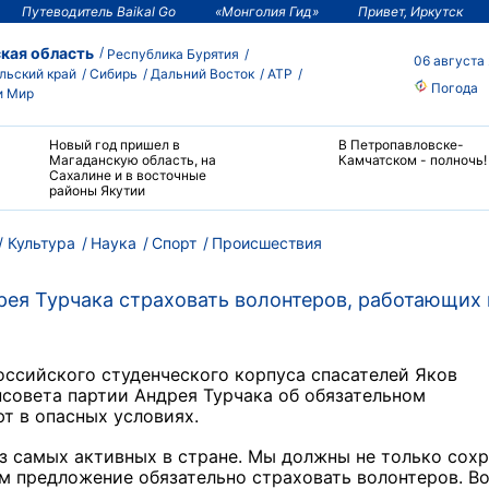
Путеводитель Baikal Go
«Монголия Гид»
Привет, Иркутск
кая область
Республика Бурятия
06 августа
льский край
Сибирь
Дальний Восток
АТР
Погода
и Мир
Новый год пришел в
В Петропавловске-
Магаданскую область, на
Камчатском - полночь!
Сахалине и в восточные
районы Якутии
Культура
Наука
Спорт
Происшествия
ея Турчака страховать волонтеров, работающих 
оссийского студенческого корпуса спасателей Яков
совета партии Андрея Турчака об обязательном
т в опасных условиях.
з самых активных в стране. Мы должны не только сох
м предложение обязательно страховать волонтеров. В