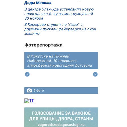
Деды Морозы
В центре Улан-Удэ установили новую
новогоднюю ёлку взамен рухнувшей
30 ноября
В Кемерове студент на "Ладе" с
друзьями пускали фейерверки из окон
машины
Фоторепортажи
В Иркутске на Нижней
В преддверии
дений
Набережной, 10 появилась
железнодоро
ласти
атмосферная новогодняя фотозона
напомнили во
пересечения 
Иркутском ра
5 фото
4 фото