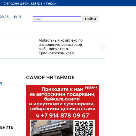
Сегодня дети, завтра - герои
 2026
16:19
Мобильный комплекс по
На север
разведению реликтовой
края пос
рыбы запустят в
четырехз
Красноярском крае
за 200 м
САМОЕ ЧИТАЕМОЕ
в
ранить
о