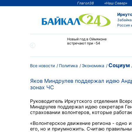
Глагол38
«Наш Север»
Иркутс
Забайка
Россия 
тии температура
Новый год в Оймяконе
 ниже -50°С
встречают при -54
Социум
Все новости
Политика
Экономика
Яков Миндрулев поддержал идею Андр
зонах ЧС
Руководитель Иркутского отделения Всер
Миндрулев поддержал идею секретаря Ген
страховании волонтеров, которые работаю
«Волонтерское движение региона - одно и
его, но и приумножить. Считаю правильны