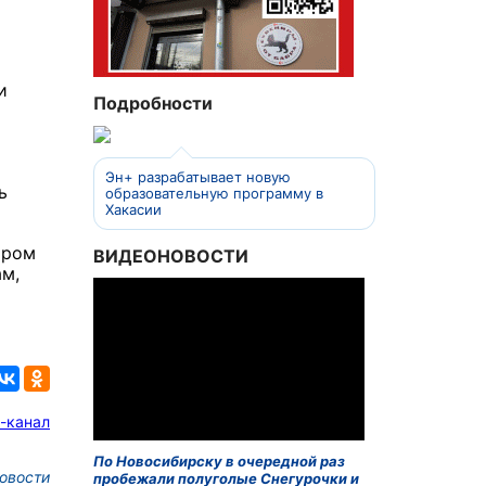
и
Подробности
Эн+ разрабатывает новую
ь
образовательную программу в
Хакасии
ором
ВИДЕОНОВОСТИ
ам,
-канал
По Новосибирску в очередной раз
овости
пробежали полуголые Снегурочки и