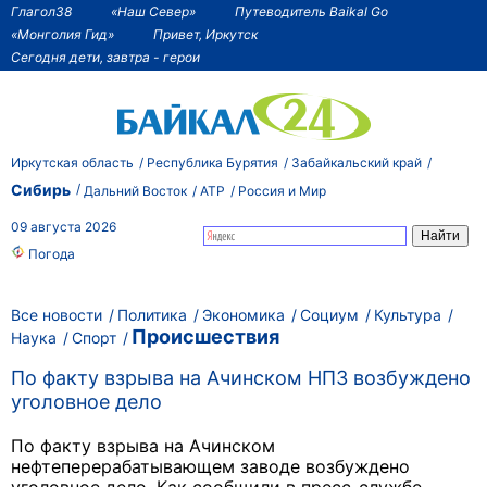
Глагол38
«Наш Север»
Путеводитель Baikal Go
«Монголия Гид»
Привет, Иркутск
Сегодня дети, завтра - герои
Иркутская область
Республика Бурятия
Забайкальский край
Сибирь
Дальний Восток
АТР
Россия и Мир
09 августа 2026
Погода
Все новости
Политика
Экономика
Социум
Культура
Происшествия
Наука
Спорт
По факту взрыва на Ачинском НПЗ возбуждено
уголовное дело
По факту взрыва на Ачинском
нефтеперерабатывающем заводе возбуждено