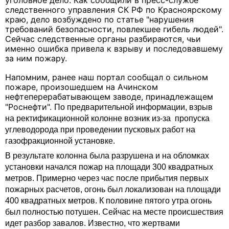
уголовное дело. Как сообщили в пресс-службе
следственного управления СК РФ по Красноярскому
краю, дело возбуждено по статье "нарушения
требований безопасности, повлекшее гибель людей".
Сейчас следственные органы разбираются, чьи
именно ошибка привела к взрыву и последовавшему
за ним пожару.
Напомним, ранее наш портал сообщал о сильном
пожаре, произошедшем на Ачинском
нефтеперерабатывающем заводе, принадлежащем
"Роснефти".
По предварительной информации, взрыв
на
ректификационной колонне
возник из-за
пропуска
углеводорода
при проведении пусковых работ на
газофракционной установке.
В результате колонна была разрушена и на обломках
установки начался пожар на площади 300 квадратных
метров.
Примерно через час после прибытия первых
пожарных расчетов, огонь был локализован на площади
400 квадратных метров. К половине пятого утра огонь
был полностью потушен. Сейчас на месте происшествия
идет разбор завалов. Известно, что жертвами