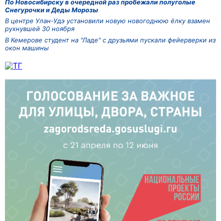
По Новосибирску в очередной раз пробежали полуголые
Снегурочки и Деды Морозы
В центре Улан-Удэ установили новую новогоднюю ёлку взамен
рухнувшей 30 ноября
В Кемерове студент на "Ладе" с друзьями пускали фейерверки из
окон машины