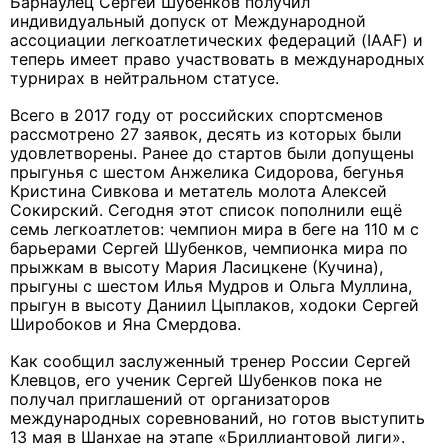
Барнаулец Сергей Шубенков получил
индивидуальный допуск от Международной
ассоциации легкоатлетических федераций (IAAF) и
теперь имеет право участвовать в международных
турнирах в нейтральном статусе.
Всего в 2017 году от российских спортсменов
рассмотрено 27 заявок, десять из которых были
удовлетворены. Ранее до стартов были допущены
прыгунья с шестом Анжелика Сидорова, бегунья
Кристина Сивкова и метатель молота Алексей
Сокирский. Сегодня этот список пополнили ещё
семь легкоатлетов: чемпион мира в беге на 110 м с
барьерами Сергей Шубенков, чемпионка мира по
прыжкам в высоту Мария Ласицкене (Кучина),
прыгуны с шестом Илья Мудров и Ольга Муллина,
прыгун в высоту Даниил Цыплаков, ходоки Сергей
Широбоков и Яна Смердова.
Как сообщил заслуженный тренер России Сергей
Клевцов, его ученик Сергей Шубенков пока не
получал приглашений от организаторов
международных соревнований, но готов выступить
13 мая в Шанхае на этапе «Бриллиантовой лиги».