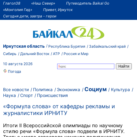
Глагол38
«Наш Север»
Путеводитель Baikal Go
«Монголия Гид»
Привет, Иркутск
Сегодня дети, завтра - герои
Иркутская область
Республика Бурятия
Забайкальский край
Сибирь
Дальний Восток
АТР
Россия и Мир
10 августа 2026
Погода
Социум
Все новости
Политика
Экономика
Культура
Наука
Спорт
Происшествия
«Формула слова» от кафедры рекламы и
журналистики ИРНИТУ
Итоги II Всероссийской олимпиады по научному
стилю речи «Формула слова» подвели в ИРНИТУ.