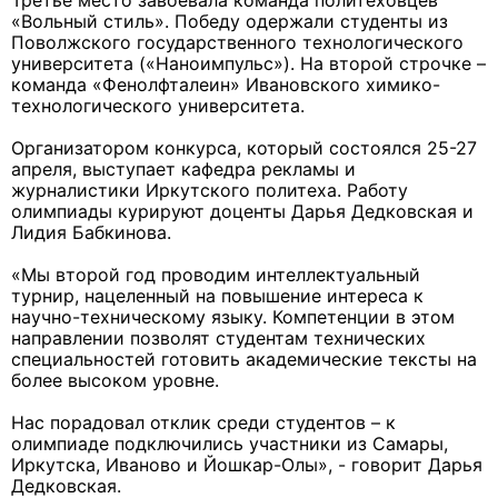
Третье место завоевала команда политеховцев
«Вольный стиль». Победу одержали студенты из
Поволжского государственного технологического
университета («Наноимпульс»). На второй строчке –
команда «Фенолфталеин» Ивановского химико-
технологического университета.
Организатором конкурса, который состоялся 25-27
апреля, выступает кафедра рекламы и
журналистики Иркутского политеха. Работу
олимпиады курируют доценты Дарья Дедковская и
Лидия Бабкинова.
«Мы второй год проводим интеллектуальный
турнир, нацеленный на повышение интереса к
научно-техническому языку. Компетенции в этом
направлении позволят студентам технических
специальностей готовить академические тексты на
более высоком уровне.
Нас порадовал отклик среди студентов – к
олимпиаде подключились участники из Самары,
Иркутска, Иваново и Йошкар-Олы», - говорит Дарья
Дедковская.