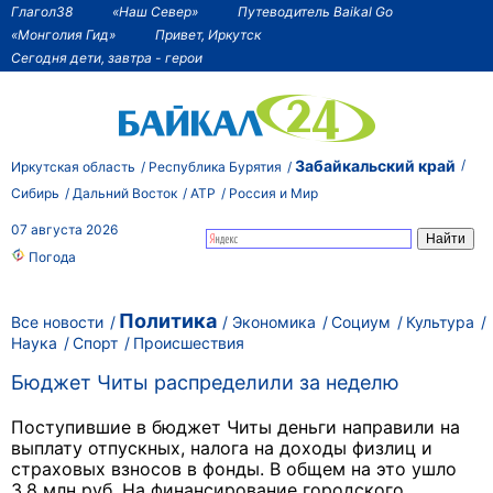
Глагол38
«Наш Север»
Путеводитель Baikal Go
«Монголия Гид»
Привет, Иркутск
Сегодня дети, завтра - герои
Забайкальский край
Иркутская область
Республика Бурятия
Сибирь
Дальний Восток
АТР
Россия и Мир
07 августа 2026
Погода
Политика
Все новости
Экономика
Социум
Культура
Наука
Спорт
Происшествия
Бюджет Читы распределили за неделю
Поступившие в бюджет Читы деньги направили на
выплату отпускных, налога на доходы физлиц и
страховых взносов в фонды. В общем на это ушло
3,8 млн руб. На финансирование городского