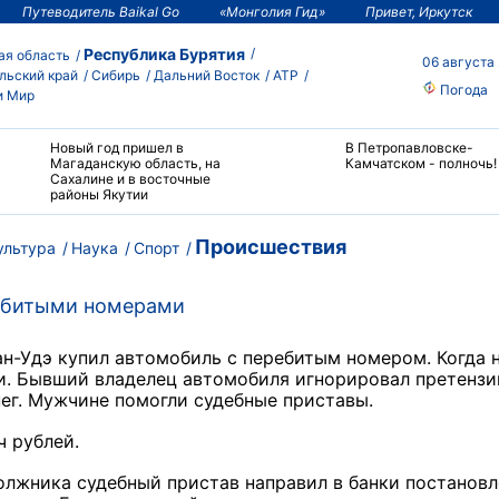
Путеводитель Baikal Go
«Монголия Гид»
Привет, Иркутск
Республика Бурятия
ая область
06 августа
льский край
Сибирь
Дальний Восток
АТР
Погода
и Мир
Новый год пришел в
В Петропавловске-
Магаданскую область, на
Камчатском - полночь!
Сахалине и в восточные
районы Якутии
Происшествия
ультура
Наука
Спорт
ребитыми номерами
н-Удэ купил автомобиль с перебитым номером. Когда 
ли. Бывший владелец автомобиля игнорировал претензи
ег. Мужчине помогли судебные приставы.
ч рублей.
олжника судебный пристав направил в банки постанов