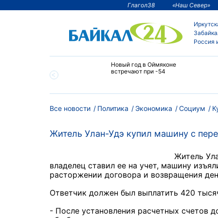
Глагол38
«Наш Север»
Иркутск
Забайка
Россия 
тии температура
Новый год в Оймяконе
 ниже -50°С
встречают при -54
Все новости
Политика
Экономика
Социум
К
Житель Улан-Удэ купил машину с пе
Житель Ула
владелец ставил ее на учет, машину изъя
расторжении договора и возвращения ден
Ответчик должен был выплатить 420 тыся
- После установления расчетных счетов д