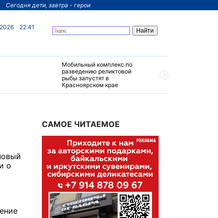
Сегодня дети, завтра - герои
 2026
22:41
Мобильный комплекс по
На север
разведению реликтовой
края пос
рыбы запустят в
четырехз
Красноярском крае
за 200 м
САМОЕ ЧИТАЕМОЕ
новый
и о
ление