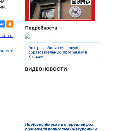
ия
ии.
Подробности
-канал
Эн+ разрабатывает новую
овости
образовательную программу в
Хакасии
ВИДЕОНОВОСТИ
По Новосибирску в очередной раз
пробежали полуголые Снегурочки и