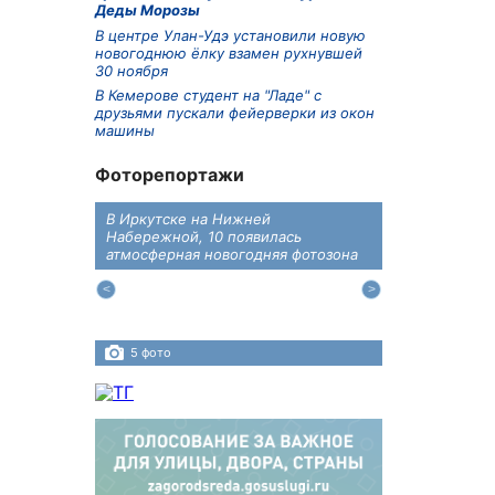
Деды Морозы
В центре Улан-Удэ установили новую
новогоднюю ёлку взамен рухнувшей
30 ноября
В Кемерове студент на "Ладе" с
друзьями пускали фейерверки из окон
машины
Фоторепортажи
В Иркутске на Нижней
В преддверии
дений
Набережной, 10 появилась
железнодоро
ласти
атмосферная новогодняя фотозона
напомнили во
пересечения 
Иркутском ра
5 фото
4 фото