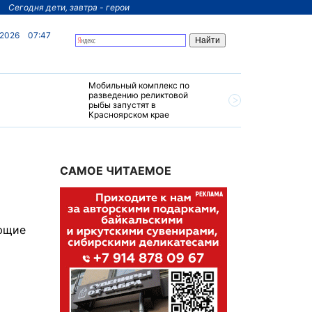
Сегодня дети, завтра - герои
 2026
07:47
Мобильный комплекс по
На север
разведению реликтовой
края пос
рыбы запустят в
четырехз
Красноярском крае
за 200 м
САМОЕ ЧИТАЕМОЕ
ующие