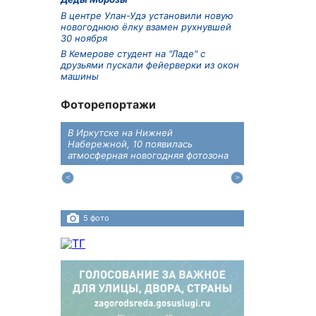
В центре Улан-Удэ установили новую
новогоднюю ёлку взамен рухнувшей
30 ноября
В Кемерове студент на "Ладе" с
друзьями пускали фейерверки из окон
машины
Фоторепортажи
В Иркутске на Нижней
В преддверии
дений
Набережной, 10 появилась
железнодоро
ласти
атмосферная новогодняя фотозона
напомнили во
пересечения 
Иркутском ра
5 фото
4 фото