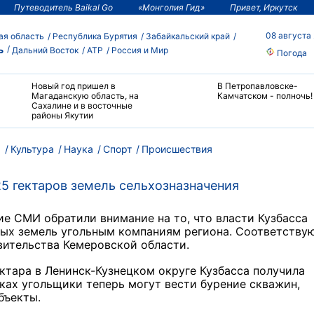
Путеводитель Baikal Go
«Монголия Гид»
Привет, Иркутск
08 августа
ая область
Республика Бурятия
Забайкальский край
ь
Дальний Восток
АТР
Россия и Мир
Погода
Новый год пришел в
В Петропавловске-
Магаданскую область, на
Камчатском - полночь!
Сахалине и в восточные
районы Якутии
м
Культура
Наука
Спорт
Происшествия
5 гектаров земель сельхозназначения
е СМИ обратили внимание на то, что власти Кузбасса
ных земель угольным компаниям региона. Соответств
вительства Кемеровской области.
ектара в Ленинск-Кузнецком округе Кузбасса получила
ках угольщики теперь могут вести бурение скважин,
объекты.