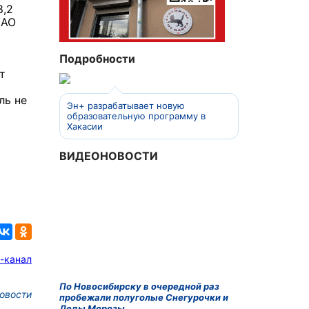
8,2
 АО
Подробности
т
ль не
Эн+ разрабатывает новую
образовательную программу в
Хакасии
ВИДЕОНОВОСТИ
-канал
По Новосибирску в очередной раз
овости
пробежали полуголые Снегурочки и
Деды Морозы