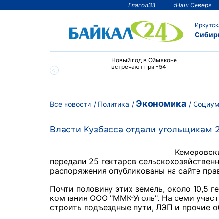
Глагол38
«Наш Север»
Иркутск
Сибир
тии температура
Новый год в Оймяконе
 ниже -50°С
встречают при -54
Экономика
Все новости
Политика
Социу
Власти Кузбасса отдали угольщикам 2
Кемеровски
передали 25 гектаров сельскохозяйствен
распоряжения опубликованы на сайте пра
Почти половину этих земель, около 10,5 г
компания ООО "ММК-Уголь". На семи участ
строить подъездные пути, ЛЭП и прочие 