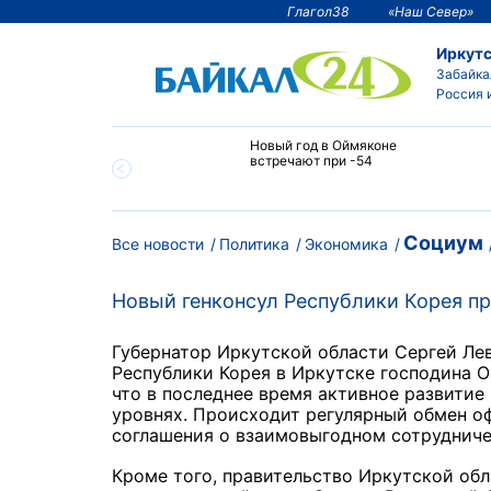
Глагол38
«Наш Север»
Иркутс
Забайка
Россия 
тии температура
Новый год в Оймяконе
 ниже -50°С
встречают при -54
Социум
Все новости
Политика
Экономика
Новый генконсул Республики Корея п
Губернатор Иркутской области Сергей Лев
Республики Корея в Иркутске господина Ом
что
в последнее время активное развитие
уровнях. Происходит регулярный обмен о
соглашения о взаимовыгодном сотруднич
Кроме того, правительство Иркутской об