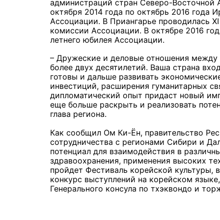
администраций стран Северо-Восточной А
октября 2014 года по октябрь 2016 года
Ассоциации. В Приангарье проводилась XI
комиссии Ассоциации. В октябре 2016 го
летнего юбилея Ассоциации.
– Дружеские и деловые отношения между
более двух десятилетий. Ваша страна вхо
готовы и дальше развивать экономические
инвестиций, расширения гуманитарных свя
дипломатический опыт придаст новый им
еще больше раскрыть и реализовать потен
глава региона.
Как сообщил Ом Ки-Ён, правительство Ре
сотрудничества с регионами Сибири и Дал
потенциал для взаимодействия в различны
здравоохранения, применения высоких тех
пройдет Фестиваль корейской культуры, 
конкурс выступлений на корейском языке,
Генерального консула по тхэквондо и тор