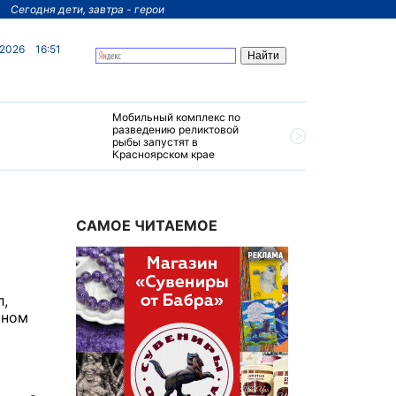
Сегодня дети, завтра - герои
 2026
16:51
Мобильный комплекс по
На север
разведению реликтовой
края пос
рыбы запустят в
четырехз
Красноярском крае
за 200 м
САМОЕ ЧИТАЕМОЕ
л,
ьном