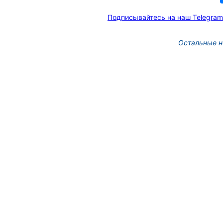
Подписывайтесь на наш Telegram
Остальные н
Новых руководителей
образовательных учреж
назначили в Томской об
3 фото