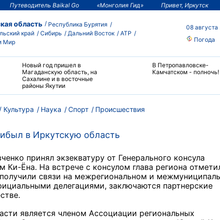
Путеводитель Baikal Go
«Монголия Гид»
Привет, Иркутск
кая область
Республика Бурятия
08 августа
льский край
Сибирь
Дальний Восток
АТР
Погода
и Мир
Новый год пришел в
В Петропавловске-
Магаданскую область, на
Камчатском - полночь!
Сахалине и в восточные
районы Якутии
Культура
Наука
Спорт
Происшествия
рибыл в Иркутскую область
ченко принял экзекватуру от Генерального консула
 Ки-Ёна. На встрече с консулом глава региона отмети
 получили связи на межрегиональном и межмуниципал
фициальными делегациями, заключаются партнерские
естве.
ласти является членом Ассоциации региональных