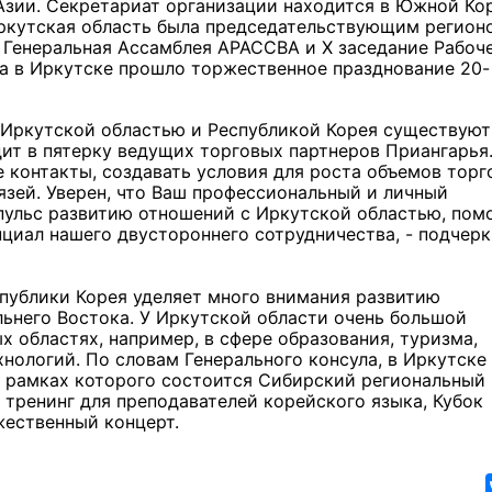
зии. Секретариат организации находится в Южной Кор
 Иркутская область была председательствующим регион
 Генеральная Ассамблея АРАССВА и Х заседание Рабоч
да в Иркутске прошло торжественное празднование 20-
 Иркутской областью и Республикой Корея существуют
дит в пятерку ведущих торговых партнеров Приангарья
 контакты, создавать условия для роста объемов торг
зей. Уверен, что Ваш профессиональный и личный
пульс развитию отношений с Иркутской областью, пом
циал нашего двустороннего сотрудничества, - подчерк
спублики Корея уделяет много внимания развитию
ьнего Востока. У Иркутской области очень большой
х областях, например, в сфере образования, туризма,
нологий. По словам Генерального консула, в Иркутске
в рамках которого состоится Сибирский региональный
 тренинг для преподавателей корейского языка, Кубок
жественный концерт.