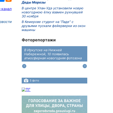
Деды Морозы
В центре Улан-Удэ установили новую
-канал
новогоднюю ёлку взамен рухнувшей
30 ноября
овости
В Кемерове студент на "Ладе" с
друзьями пускали фейерверки из окон
машины
Фоторепортажи
В Иркутске на Нижней
В преддверии
дений
Набережной, 10 появилась
железнодоро
ласти
атмосферная новогодняя фотозона
напомнили во
пересечения 
Иркутском ра
5 фото
4 фото