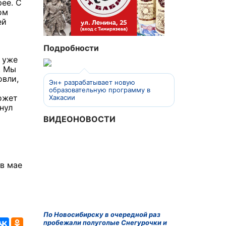
ее. С
ом
ей
Подробности
 уже
. Мы
овли,
Эн+ разрабатывает новую
образовательную программу в
ожет
Хакасии
нул
ВИДЕОНОВОСТИ
 в мае
По Новосибирску в очередной раз
пробежали полуголые Снегурочки и