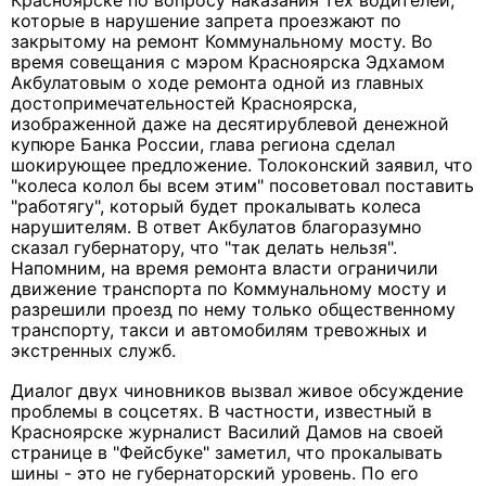
Красноярске по вопросу наказания тех водителей,
которые в нарушение запрета проезжают по
закрытому на ремонт Коммунальному мосту. Во
время совещания с мэром Красноярска Эдхамом
Акбулатовым о ходе ремонта одной из главных
достопримечательностей Красноярска,
изображенной даже на десятирублевой денежной
купюре Банка России, глава региона сделал
шокирующее предложение. Толоконский заявил, что
"
колеса колол бы всем этим" посоветовал поставить
"работягу", который будет прокалывать колеса
нарушителям. В ответ Акбулатов благоразумно
сказал губернатору, что
"так делать нельзя".
Напомним, на время ремонта власти ограничили
движение транспорта по Коммунальному мосту и
разрешили проезд по нему только общественному
транспорту, такси и автомобилям тревожных и
экстренных служб.
Диалог двух чиновников вызвал живое обсуждение
проблемы в соцсетях. В частности, известный в
Красноярске журналист
Василий Дамов на своей
странице в "Фейсбуке" заметил, что прокалывать
шины - это не губернаторский уровень. По его