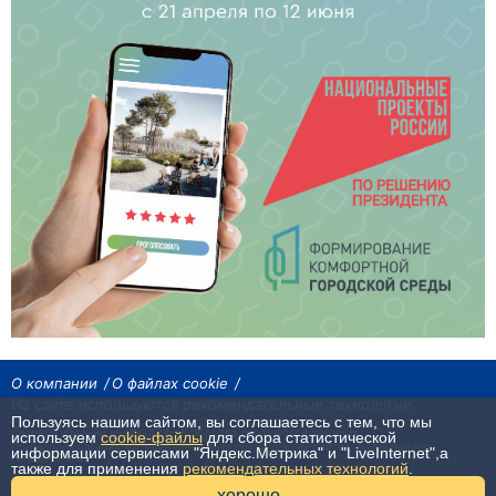
О компании
О файлах cookie
На сайте используются рекомендательные технологии
Пользуясь нашим сайтом, вы соглашаетесь с тем, что мы
Сетевое издание «Байкал24». Все права охраняются законом.
используем
cookie-файлы
для сбора статистической
При использовании материалов агентства на других сайтах, обязательна
информации сервисами "Яндекс.Метрика" и "LiveInternet",а
гиперссылка.
также для применения
рекомендательных технологий
.
хорошо