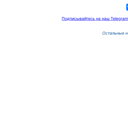
Подписывайтесь на наш Telegram
Остальные н
Новых руководителей
образовательных учреж
назначили в Томской об
3 фото