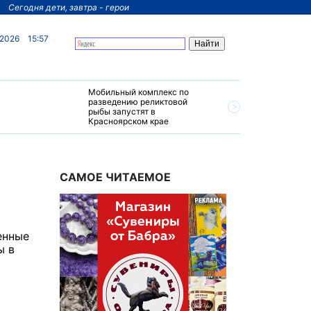
Сегодня дети, завтра - герои
 2026
15:57
Мобильный комплекс по
На север
разведению реликтовой
края пос
рыбы запустят в
четырехз
Красноярском крае
за 200 м
САМОЕ ЧИТАЕМОЕ
енные
ы в