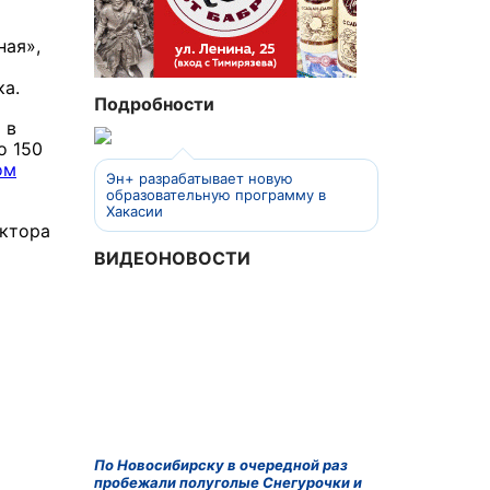
ная»,
и
ка.
Подробности
 в
о 150
ом
Эн+ разрабатывает новую
образовательную программу в
Хакасии
иктора
ВИДЕОНОВОСТИ
По Новосибирску в очередной раз
пробежали полуголые Снегурочки и