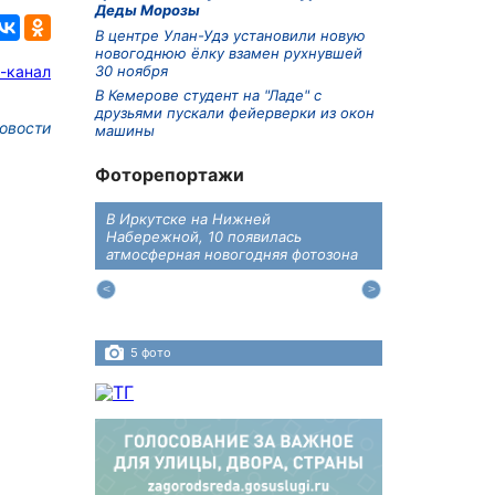
Деды Морозы
В центре Улан-Удэ установили новую
новогоднюю ёлку взамен рухнувшей
-канал
30 ноября
В Кемерове студент на "Ладе" с
друзьями пускали фейерверки из окон
овости
машины
Фоторепортажи
В Иркутске на Нижней
В преддверии
дений
Набережной, 10 появилась
железнодоро
ласти
атмосферная новогодняя фотозона
напомнили во
пересечения 
Иркутском ра
5 фото
4 фото