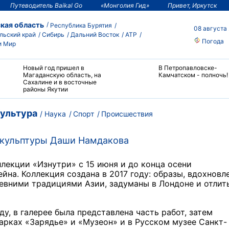
Путеводитель Baikal Go
«Монголия Гид»
Привет, Иркутск
кая область
Республика Бурятия
08 августа
льский край
Сибирь
Дальний Восток
АТР
Погода
и Мир
Новый год пришел в
В Петропавловске-
Магаданскую область, на
Камчатском - полночь!
Сахалине и в восточные
районы Якутии
ультура
Наука
Спорт
Происшествия
скульптуры Даши Намдакова
лекции «Изнутри» с 15 июня и до конца осени
йна. Коллекция создана в 2017 году: образы, вдохновл
евними традициями Азии, задуманы в Лондоне и отлит
у, в галерее была представлена часть работ, затем
арках «Зарядье» и «Музеон» и в Русском музее Санкт-