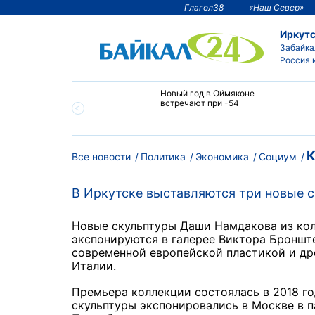
Глагол38
«Наш Север»
Иркутс
Забайка
Россия 
тии температура
Новый год в Оймяконе
 ниже -50°С
встречают при -54
К
Все новости
Политика
Экономика
Социум
В Иркутске выставляются три новые 
Новые скульптуры Даши Намдакова из кол
экспонируются в галерее Виктора Бронште
современной европейской пластикой и др
Италии.
Премьера коллекции состоялась в 2018 год
скульптуры экспонировались в Москве в п