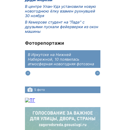
В центре Улан-Удэ установили новую
новогоднюю ёлку взамен рухнувшей
30 ноября
В Кемерове студент на "Ладе" с
друзьями пускали фейерверки из окон
машины
Фоторепортажи
В Иркутске на Нижней
В преддверии
дений
Набережной, 10 появилась
железнодоро
ласти
атмосферная новогодняя фотозона
напомнили во
пересечения 
Иркутском ра
5 фото
4 фото