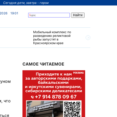
Сегодня дети, завтра - герои
 2026
19:01
Мобильный комплекс по
На север
разведению реликтовой
края пос
рыбы запустят в
четырехз
Красноярском крае
за 200 м
САМОЕ ЧИТАЕМОЕ
луном
, что
ться