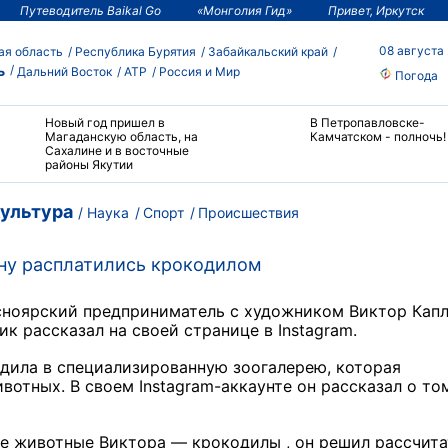
Путеводитель Baikal Go
«Монголия Гид»
Привет, Иркутск
08 августа
ая область
Республика Бурятия
Забайкальский край
ь
Дальний Восток
АТР
Россия и Мир
Погода
Новый год пришел в
В Петропавловске-
Магаданскую область, на
Камчатском - полночь!
Сахалине и в восточные
районы Якутии
ультура
Наука
Спорт
Происшествия
ну расплатились крокодилом
сноярский предприниматель с художником Виктор Кап
к рассказал на своей странице в Instagram.
одила в специализированную зоогалерею, которая
отных. В своем Instagram-аккаунте он рассказал о том
ые животные Виктора — крокодилы , он решил рассчита