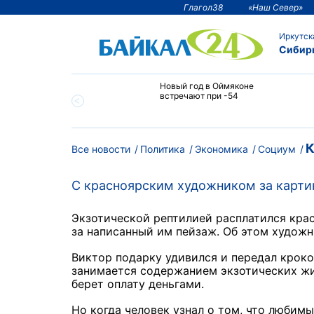
Глагол38
«Наш Север»
Иркутск
Сибир
тии температура
Новый год в Оймяконе
 ниже -50°С
встречают при -54
К
Все новости
Политика
Экономика
Социум
С красноярским художником за карти
Экзотической рептилией расплатился кра
за написанный им пейзаж. Об этом художни
Виктор подарку удивился и передал крок
занимается содержанием экзотических жив
берет оплату деньгами.
Но когда человек узнал о том, что любим