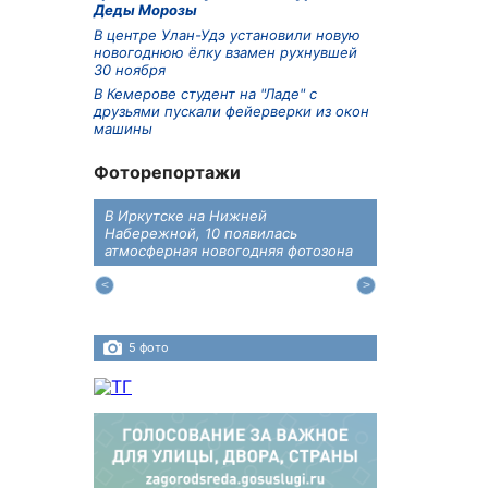
Деды Морозы
В центре Улан-Удэ установили новую
новогоднюю ёлку взамен рухнувшей
30 ноября
В Кемерове студент на "Ладе" с
друзьями пускали фейерверки из окон
машины
Фоторепортажи
В Иркутске на Нижней
В преддверии
дений
Набережной, 10 появилась
железнодоро
ласти
атмосферная новогодняя фотозона
напомнили во
пересечения 
Иркутском ра
5 фото
4 фото