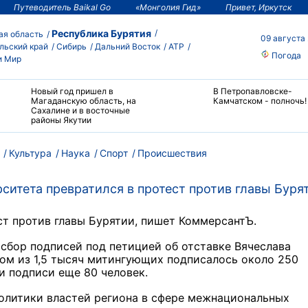
Путеводитель Baikal Go
«Монголия Гид»
Привет, Иркутск
Республика Бурятия
ая область
09 августа
льский край
Сибирь
Дальний Восток
АТР
Погода
и Мир
Новый год пришел в
В Петропавловске-
Магаданскую область, на
Камчатском - полночь!
Сахалине и в восточные
районы Якутии
Культура
Наука
Спорт
Происшествия
рситета превратился в протест против главы Буря
ст против главы Бурятии, пишет КоммерсантЪ.
сбор подписей под петицией об отставке Вячеслава
ом из 1,5 тысяч митингующих подписалось около 250
и подписи еще 80 человек.
политики властей региона в сфере межнациональных