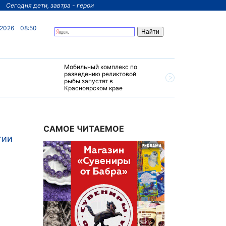
Сегодня дети, завтра - герои
 2026
08:50
Мобильный комплекс по
На север
разведению реликтовой
края пос
рыбы запустят в
четырехз
Красноярском крае
за 200 м
САМОЕ ЧИТАЕМОЕ
тии