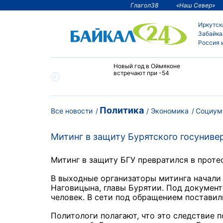
Глагол38
«Наш Север»
Иркутск
Забайка
Россия 
тии температура
Новый год в Оймяконе
 ниже -50°С
встречают при -54
Политика
Все новости
Экономика
Социум
Митинг в защиту Бурятского госуниве
Митинг в защиту БГУ превратился в проте
В выходные организаторы митинга начали 
Наговицына, главы Бурятии. Под документ
человек. В сети под обращением поставил
Политологи полагают, что это следствие 