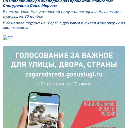
По Новосибирску в очередной раз пробежали полуголые
Снегурочки и Деды Морозы
В центре Улан-Удэ установили новую новогоднюю ёлку взамен
рухнувшей 30 ноября
В Кемерове студент на "Ладе" с друзьями пускали фейерверки из
окон машины