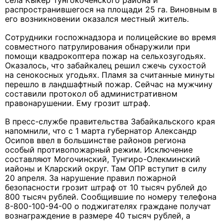
села Кыкер Тунгокоченского района и
распространившегося на площади 25 га. Виновным в
его возникновении оказался местный житель.
Сотрудники госпожнадзора и полицейские во время
совместного патрулирования обнаружили при
помощи квадрокоптера пожар на сельхозугодьях.
Оказалось, что забайкалец решил сжечь сухостой
на сенокосных угодьях. Пламя за считанные минуты
перешло в ландшафтный пожар. Сейчас на мужчину
составили протокол об административном
правонарушении. Ему грозит штраф.
В пресс-службе правительства Забайкальского края
напомнили, что с 1 марта губернатор Александр
Осипов ввел в большинстве районов региона
особый противопожарный режим. Исключение
составляют Могочинский, Тунгиро-Олекминский
иайоны и Кларский округ. Там ОПР вступит в силу
20 апреля. За нарушение правил пожарной
безопасности грозит штраф от 10 тысяч рублей до
800 тысяч рублей. Сообщившие по номеру телефона
8-800-100-94-00 о поджигателях граждане получат
вознаграждение в размере 40 тысяч рублей, а