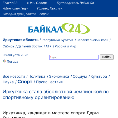
Глагол38
«Наш Север»
Путеводитель Baikal Go
«Монголия Гид»
Привет, Иркутск
Сегодня дети, завтра - герои
Иркутская область
Республика Бурятия
Забайкальский край
Сибирь
Дальний Восток
АТР
Россия и Мир
08 августа 2026
Погода
Все новости
Политика
Экономика
Социум
Культура
Спорт
Наука
Происшествия
Иркутянка стала абсолютной чемпионкой по
спортивному ориентированию
Иркутянка, кандидат в мастера спорта Дарья
Кузьминых